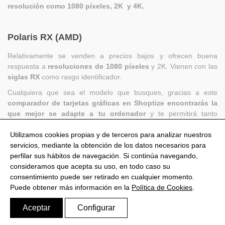
resolución como 1080 píxeles, 2K y 4K.
Polaris RX (AMD)
Relativamente se venden a precios bajos y ofrecen buena
respuesta a
resoluciones de 1080 píxeles
y 2K. Vienen con las
siglas RX
como rasgo identificador.
Cualquiera que sea el modelo que busques, gracias a este
comparador de tarjetas gráficas en Shoptize encontrarás la
que mejor se adapte a tu ordenador
y te permitirá tanto
trabajar eficientemente como divertirte al máximo mientras que
echas una partida a tu juego favorito junto a tus amigos
Utilizamos cookies propias y de terceros para analizar nuestros
servicios, mediante la obtención de los datos necesarios para
perfilar sus hábitos de navegación. Si continúa navegando,
consideramos que acepta su uso, en todo caso su
consentimiento puede ser retirado en cualquier momento.
@Shoptize 2026
Puede obtener más información en la
Política de Cookies
.
Italia
Francia
Nigeria
FAQS
Política de privacidad
Aviso Legal
Política de Cookies
Aceptar
Configurar
Configurar Cookies