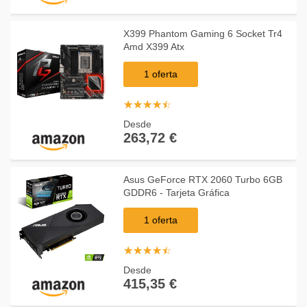
X399 Phantom Gaming 6 Socket Tr4
Amd X399 Atx
1 oferta
☆
★
☆
★
☆
★
☆
★
☆
★
Desde
263,72 €
Asus GeForce RTX 2060 Turbo 6GB
GDDR6 - Tarjeta Gráfica
1 oferta
☆
★
☆
★
☆
★
☆
★
☆
★
Desde
415,35 €