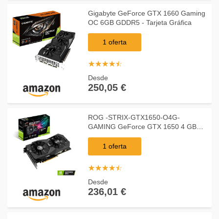
Gigabyte GeForce GTX 1660 Gaming
OC 6GB GDDR5 - Tarjeta Gráfica
1 oferta
☆
★
☆
★
☆
★
☆
★
☆
★
Desde
250,05 €
ROG -STRIX-GTX1650-O4G-
GAMING GeForce GTX 1650 4 GB
GDDR5, Tarjeta gráfica
1 oferta
☆
★
☆
★
☆
★
☆
★
☆
★
Desde
236,01 €