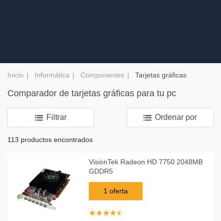
Inicio
Informática
Componentes
Tarjetas gráficas
Comparador de tarjetas gráficas para tu pc
Filtrar
Ordenar por
113 productos encontrados
VisionTek Radeon HD 7750 2048MB
GDDR5
1 oferta
☆
★
☆
★
☆
★
☆
★
☆
★