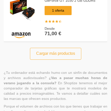
GeForce GT 1030 2 GB GDDR5
1 oferta
☆
★
☆
★
☆
★
☆
★
☆
★
Desde
71,00 €
Cargar más productos
¿Tu ordenador está echando humo con un sinfín de documentos
y archivos audiovisuales?
¿Vas a pasar muchas horas de
verano jugando a la consola?
En Shoptize tenemos el mejor
comparador de tarjetas gráficas que te mostrará modelos de
calidad a precios inimaginables. Te vamos a detallar cuáles son
las marcas que ofrecen esos productos.
Porque el volumen de archivos con los que tienes que trabajar en