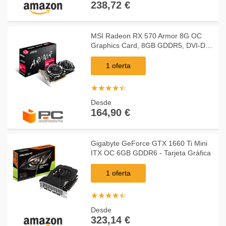
238,72 €
MSI Radeon RX 570 Armor 8G OC
Graphics Card, 8GB GDDR5, DVI-D,
HDMI, DP
1 oferta
☆
★
☆
★
☆
★
☆
★
☆
★
Desde
164,90 €
Gigabyte GeForce GTX 1660 Ti Mini
ITX OC 6GB GDDR6 - Tarjeta Gráfica
1 oferta
☆
★
☆
★
☆
★
☆
★
☆
★
Desde
323,14 €