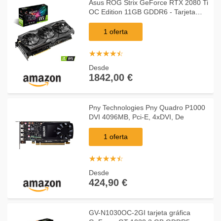
Asus ROG Strix GeForce RTX 2080 Ti
OC Edition 11GB GDDR6 - Tarjeta
Gráfica
1 oferta
☆
★
☆
★
☆
★
☆
★
☆
★
Desde
1842,00 €
Pny Technologies Pny Quadro P1000
DVI 4096MB, Pci-E, 4xDVI, De
1 oferta
☆
★
☆
★
☆
★
☆
★
☆
★
Desde
424,90 €
GV-N1030OC-2GI tarjeta gráfica