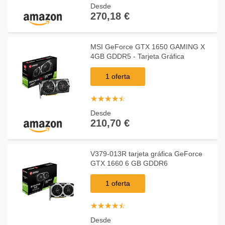
Desde
270,18 €
MSI GeForce GTX 1650 GAMING X
4GB GDDR5 - Tarjeta Gráfica
1 oferta
☆
★
☆
★
☆
★
☆
★
☆
★
Desde
210,70 €
V379-013R tarjeta gráfica GeForce
GTX 1660 6 GB GDDR6
1 oferta
☆
★
☆
★
☆
★
☆
★
☆
★
Desde