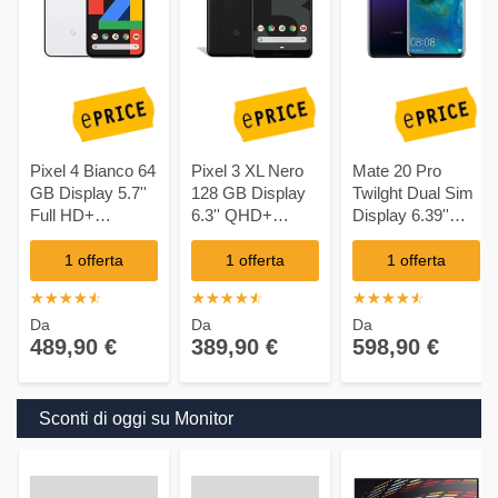
Pixel 4 Bianco 64
Pixel 3 XL Nero
Mate 20 Pro
GB Display 5.7''
128 GB Display
Twilght Dual Sim
Full HD+
6.3'' QHD+
Display 6.39''
Fotocamera 16
Fotocamera 12.2
QHD+ Octa Core
Mpx Android
Mpx Android
Ram 6GB
1 offerta
1 offerta
1 offerta
Storage 128GB
☆
★
☆
★
☆
★
☆
★
☆
★
☆
★
☆
★
☆
★
☆
★
☆
★
☆
★
☆
★
☆
★
☆
★
☆
★
+Slot MicroSD
Da
Da
Da
Wi-Fi + 4G
489,90 €
389,90 €
598,90 €
Fotocamera
40Mpx Android -
Europa
Sconti di oggi su Monitor