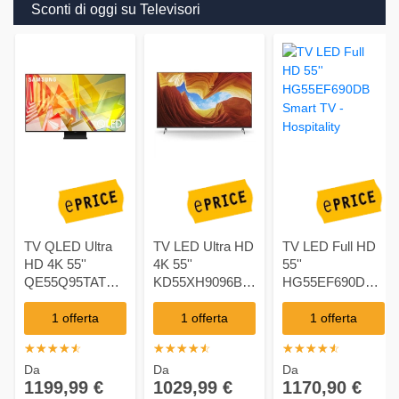
Sconti di oggi su Televisori
TV QLED Ultra
TV LED Ultra HD
TV LED Full HD
HD 4K 55''
4K 55''
55''
QE55Q95TATXZT
KD55XH9096BAEP
HG55EF690DB
Smart TV Tizen
Android TV
Smart TV -
Hospitality
1 offerta
1 offerta
1 offerta
☆
★
☆
★
☆
★
☆
★
☆
★
☆
★
☆
★
☆
★
☆
★
☆
★
☆
★
☆
★
☆
★
☆
★
☆
★
Da
Da
Da
1199,99 €
1029,99 €
1170,90 €