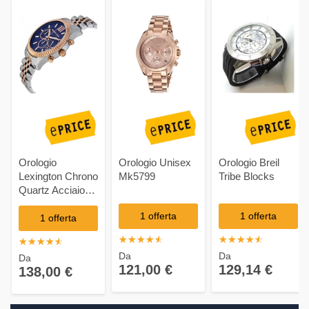
Orologio
Orologio Unisex
Orologio Breil
Lexington Chrono
Mk5799
Tribe Blocks
Quartz Acciaio
Mk8412
1 offerta
1 offerta
1 offerta
☆
★
☆
★
☆
★
☆
★
☆
★
☆
★
☆
★
☆
★
☆
★
☆
★
☆
★
☆
★
☆
★
☆
★
☆
★
Da
Da
Da
121,00 €
129,14 €
138,00 €