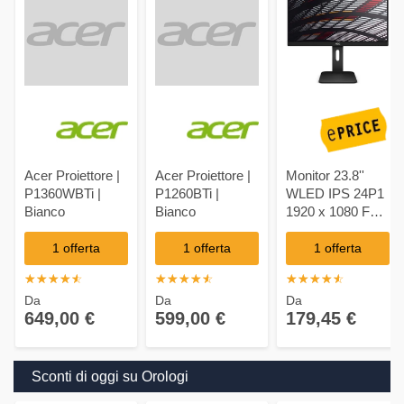
Acer Proiettore |
Acer Proiettore |
Monitor 23.8''
P1360WBTi |
P1260BTi |
WLED IPS 24P1
Bianco
Bianco
1920 x 1080 Full
HD Tempo di
Risposta 5 ms
1 offerta
1 offerta
1 offerta
☆
★
☆
★
☆
★
☆
★
☆
★
☆
★
☆
★
☆
★
☆
★
☆
★
☆
★
☆
★
☆
★
☆
★
☆
★
Da
Da
Da
649,00 €
599,00 €
179,45 €
Sconti di oggi su Orologi