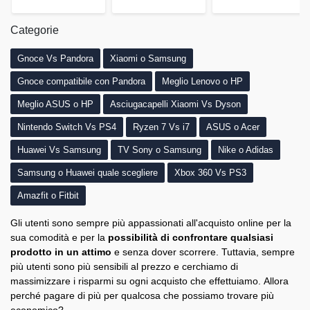
Categorie
Gnoce Vs Pandora
Xiaomi o Samsung
Gnoce compatibile con Pandora
Meglio Lenovo o HP
Meglio ASUS o HP
Asciugacapelli Xiaomi Vs Dyson
Nintendo Switch Vs PS4
Ryzen 7 Vs i7
ASUS o Acer
Huawei Vs Samsung
TV Sony o Samsung
Nike o Adidas
Samsung o Huawei quale scegliere
Xbox 360 Vs PS3
Amazfit o Fitbit
Gli utenti sono sempre più appassionati all'acquisto online per la
sua comodità e per la
possibilità di confrontare qualsiasi
prodotto in un attimo
e senza dover scorrere. Tuttavia, sempre
più utenti sono più sensibili al prezzo e cerchiamo di
massimizzare i risparmi su ogni acquisto che effettuiamo. Allora
perché pagare di più per qualcosa che possiamo trovare più