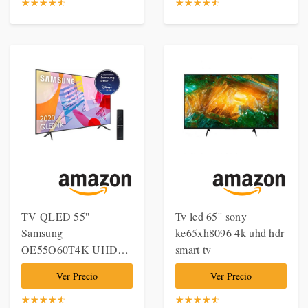
Alpha 7 Gen. 2, Deep
Amazon Alex y
☆
★
☆
★
☆
★
☆
★
☆
★
☆
★
☆
★
☆
★
☆
★
☆
★
Learning, 100% HDR y
Asistente de Google,
Dolby ATMO
HDMI, USB, WiFi,
Neg
TV QLED 55''
Tv led 65'' sony
Samsung
ke65xh8096 4k uhd hdr
QE55Q60T4K UHD
smart tv
HDR Smart TV
Ver Precio
Ver Precio
☆
★
☆
★
☆
★
☆
★
☆
★
☆
★
☆
★
☆
★
☆
★
☆
★