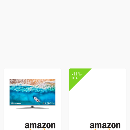
-11%
DTO.