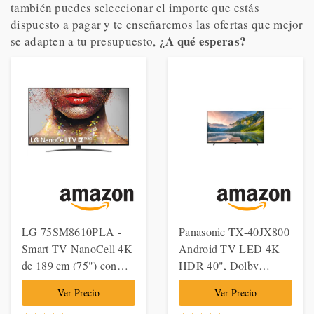
también puedes seleccionar el importe que estás
dispuesto a pagar y te enseñaremos las ofertas que mejor
¿A qué esperas?
se adapten a tu presupuesto,
LG 75SM8610PLA -
Panasonic TX-40JX800
Smart TV NanoCell 4K
Android TV LED 4K
de 189 cm (75") con
HDR 40", Dolby
Alexa Integrada
Atmos, HCX, Dolby
Ver Precio
Ver Precio
(Procesador Inteligente
Vision, Compatible con