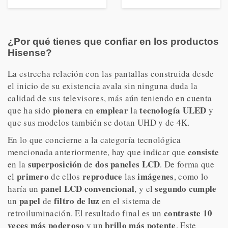
a9 Gen 5 IA,
a9 Gen 5 IA,
compatible formatos
compatible formatos
HDR,
HDR,
¿Por qué tienes que confiar en los productos
Hisense?
La estrecha relación con las pantallas construida desde
el inicio de su existencia avala sin ninguna duda la
calidad de sus televisores, más aún teniendo en cuenta
pionera
emplear
tecnología ULED
que ha sido
en
la
y
que sus modelos también se dotan UHD y de 4K.
En lo que concierne a la categoría tecnológica
consiste
mencionada anteriormente, hay que indicar que
superposición
dos paneles LCD
en la
de
. De forma que
primero
reproduce
imágenes
el
de ellos
las
, como lo
panel LCD convencional
segundo
cumple
haría un
, y el
papel
filtro de luz
un
de
en el sistema de
contraste 10
retroiluminación. El resultado final es un
veces más poderoso
brillo
más potente
y un
. Este