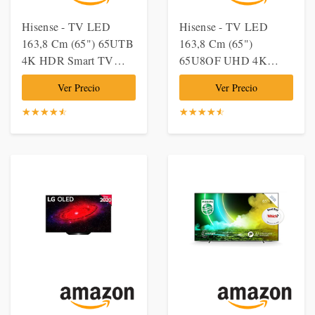
Hisense - TV LED
Hisense - TV LED
163,8 Cm (65") 65UTB
163,8 Cm (65")
4K HDR Smart TV
65U8QF UHD 4K
Con Inteligencia
Dolby Vision, Dolby
Ver Precio
Ver Precio
Artificial (IA)
Atmos, Full Array Y
Smart TV
☆
★
☆
★
☆
★
☆
★
☆
★
☆
★
☆
★
☆
★
☆
★
☆
★