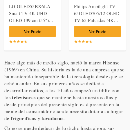
LG OLED55BX6LA -
Philips Ambilight TV
Smart TV 4K UHD
65OLED705/12 OLED
OLED 139 cm (55")
TV 65 Pulgadas (4K
con Inteligencia
UHD, P5 Engine,
Ver Precio
Ver Precio
Artificial, Procesador
Dolby Vision∙Atmos,
Inteligente α7 Gen3,
HDR 10+, Control por
☆
★
☆
★
☆
★
☆
★
☆
★
☆
★
☆
★
☆
★
☆
★
☆
★
Deep Learning, 100%
Voz, Android TV)
HDR, Dolby Vision/
Cromado [Modelo de
Hace algo más de medio siglo, nació la marca Hisense
(1969) en China. Su historia es la de una empresa que se
ha mantenido inseparable de la tecnología desde que se
echó a andar. En sus primeros años se dedicó a
radios
desarrollar
, a los 10 años empezó un idilio con
televisores
los
que se mantiene hasta nuestros días y
desde principios del presente siglo está presente en la
mente del consumidor cuando necesita dotar a su hogar
frigoríficos
lavadoras
de
y
.
Como se puede deducir de lo dicho hasta ahora, sus