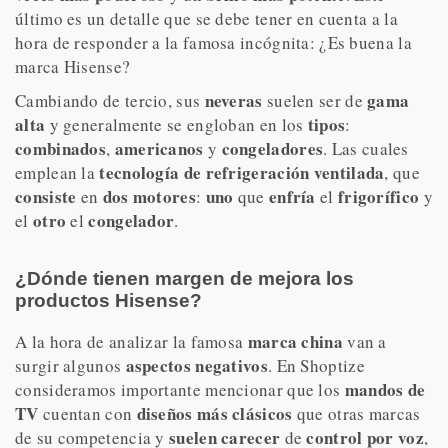
último es un detalle que se debe tener en cuenta a la
hora de responder a la famosa incógnita: ¿Es buena la
marca Hisense?
neveras
gama
Cambiando de tercio, sus
suelen ser de
alta
tipos
y generalmente se engloban en los
:
combinados
americanos
congeladores
,
y
. Las cuales
tecnología de refrigeración ventilada
emplean la
, que
consiste
dos motores
uno
enfría
frigorífico
en
:
que
el
y
otro
congelador
el
el
.
¿Dónde tienen margen de mejora los
productos Hisense?
marca china
A la hora de analizar la famosa
van a
aspectos negativos
surgir algunos
. En Shoptize
mandos de
consideramos importante mencionar que los
TV
diseños más clásicos
cuentan con
que otras marcas
suelen carecer
control por voz
de su competencia y
de
,