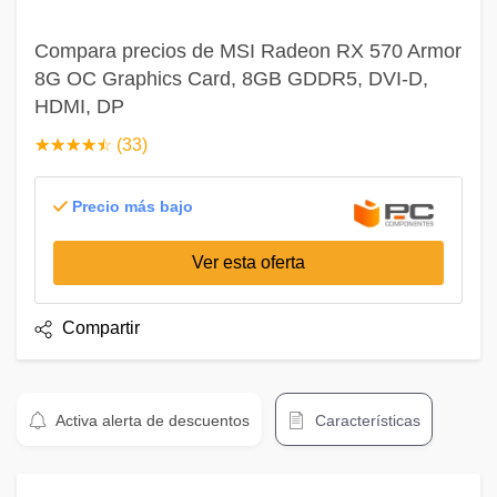
Compara precios de MSI Radeon RX 570 Armor
8G OC Graphics Card, 8GB GDDR5, DVI-D,
HDMI, DP
☆
★
☆
★
☆
★
☆
★
☆
★
(33)
Precio más bajo
Ver esta oferta
Compartir
Activa alerta de descuentos
Características