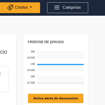
Chollos
Categorías
Historial de precios
cio
30€
29.50€
29€
28.50€
28€
27.50€
Activa alerta de descuentos