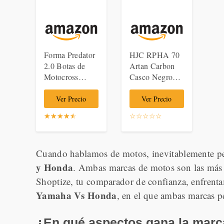
Forma Predator
HJC RPHA 70
2.0 Botas de
Artan Carbon
Motocross
Casco Negro
Negro Naranja
Rojo M
45
Ver Precio
Ver Precio
☆
★
☆
★
☆
★
☆
★
☆
★
☆
★
☆
★
☆
★
☆
★
☆
★
Cuando hablamos de motos, inevitablemente pe
y Honda
. Ambas marcas de motos son las más 
Shoptize, tu comparador de confianza, enfren
Yamaha Vs Honda
, en el que ambas marcas p
¿En qué aspectos gana la mar