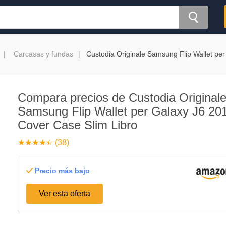
Carcasas y fundas
Custodia Originale Samsung Flip Wallet pe
Compara precios de Custodia Original
Samsung Flip Wallet per Galaxy J6 20
Cover Case Slim Libro
☆
★
☆
★
☆
★
☆
★
☆
★
(38)
Precio más bajo
Ver esta oferta