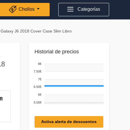
Chollos
Categorías
r Galaxy J6 2018 Cover Case Slim Libro
Historial de precios
e
18
8€
7.50€
7€
6.50€
6€
5.50€
Activa alerta de descuentos