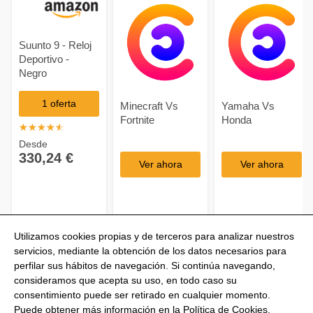
Suunto 9 - Reloj
Deportivo -
Negro
1 oferta
Minecraft Vs
Yamaha Vs
Fortnite
Honda
☆
★
☆
★
☆
★
☆
★
☆
★
Desde
330,24 €
Ver ahora
Ver ahora
Utilizamos cookies propias y de terceros para analizar nuestros
servicios, mediante la obtención de los datos necesarios para
perfilar sus hábitos de navegación. Si continúa navegando,
consideramos que acepta su uso, en todo caso su
consentimiento puede ser retirado en cualquier momento.
@Shoptize 2026
Puede obtener más información en la
Política de Cookies
.