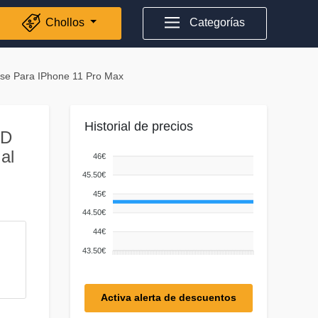
Chollos
Categorías
e Para IPhone 11 Pro Max
Historial de precios
ED
al
46€
45.50€
45€
44.50€
44€
43.50€
Activa alerta de descuentos