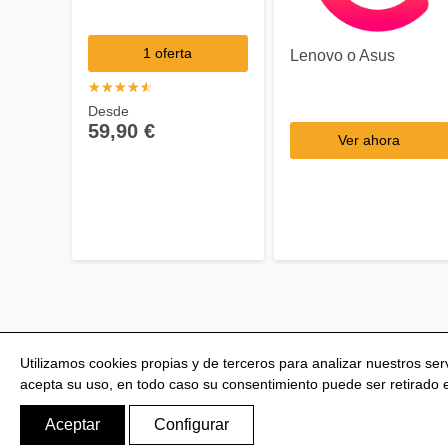
1 oferta
Lenovo o Asus
☆
★
☆
★
☆
★
☆
★
☆
★
Desde
59,90 €
Ver ahora
Utilizamos cookies propias y de terceros para analizar nuestros se
acepta su uso, en todo caso su consentimiento puede ser retirado
@Shoptize 2026
Italia
Francia
Nigeria
FAQS
Aceptar
Configurar