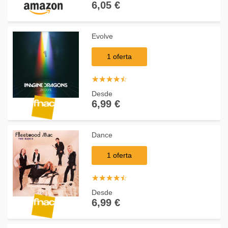
6,05 €
Evolve
1 oferta
☆
★
☆
★
☆
★
☆
★
☆
★
Desde
6,99 €
Dance
1 oferta
☆
★
☆
★
☆
★
☆
★
☆
★
Desde
6,99 €