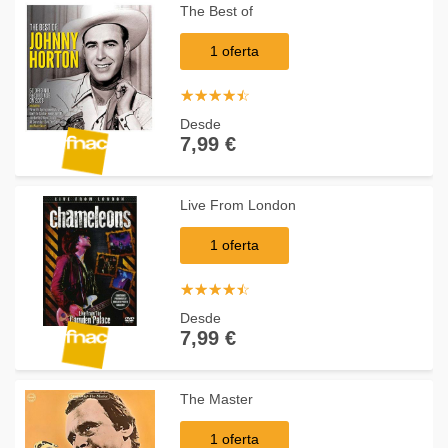
The Best of
1 oferta
☆
★
☆
★
☆
★
☆
★
☆
★
Desde
7,99 €
Live From London
1 oferta
☆
★
☆
★
☆
★
☆
★
☆
★
Desde
7,99 €
The Master
1 oferta