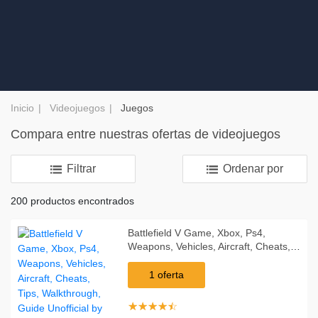
Inicio
Videojuegos
Juegos
Compara entre nuestras ofertas de videojuegos
Filtrar
Ordenar por
200 productos encontrados
Battlefield V Game, Xbox, Ps4,
Weapons, Vehicles, Aircraft, Cheats,
Tips, Walkthrough, Guide Unofficial by
Leet Gamer (Trade Paper)
1 oferta
☆
★
☆
★
☆
★
☆
★
☆
★