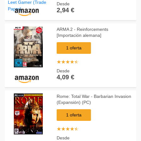
Desde
2,94 €
ARMA 2 - Reinforcements
[Importación alemana]
1 oferta
☆
★
☆
★
☆
★
☆
★
☆
★
Desde
4,09 €
Rome: Total War - Barbarian Invasion
(Expansión) (PC)
1 oferta
☆
★
☆
★
☆
★
☆
★
☆
★
Desde