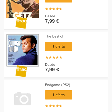
☆
★
☆
★
☆
★
☆
★
☆
★
Desde
7,99 €
The Best of
1 oferta
☆
★
☆
★
☆
★
☆
★
☆
★
Desde
7,99 €
Endgame (PS2)
1 oferta
☆
★
☆
★
☆
★
☆
★
☆
★