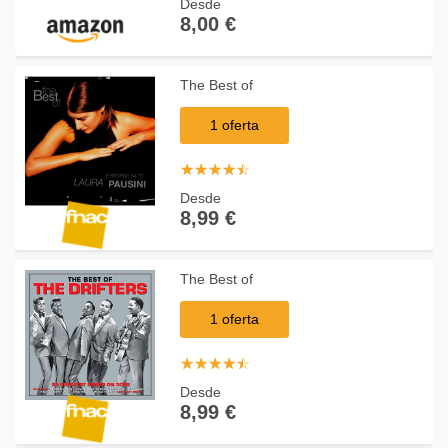
Desde
8,00 €
The Best of
1 oferta
☆
★
☆
★
☆
★
☆
★
☆
★
Desde
8,99 €
The Best of
1 oferta
☆
★
☆
★
☆
★
☆
★
☆
★
Desde
8,99 €