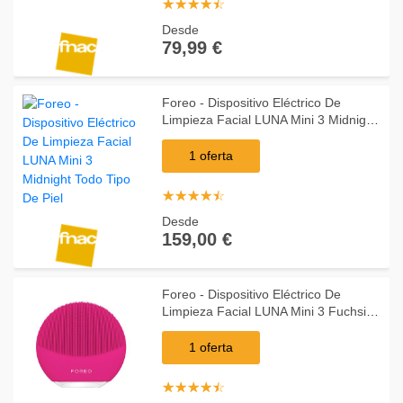
☆
★
☆
★
☆
★
☆
★
☆
★
Desde
79,99 €
Foreo - Dispositivo Eléctrico De
Limpieza Facial LUNA Mini 3 Midnight
Todo Tipo De Piel
1 oferta
☆
★
☆
★
☆
★
☆
★
☆
★
Desde
159,00 €
Foreo - Dispositivo Eléctrico De
Limpieza Facial LUNA Mini 3 Fuchsia
Todo Tipo De Piel
1 oferta
☆
★
☆
★
☆
★
☆
★
☆
★