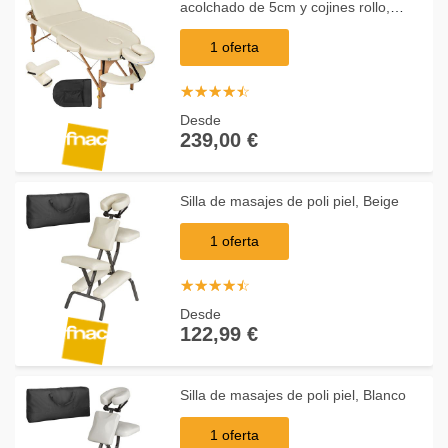
acolchado de 5cm y cojines rollo,
Beige
1 oferta
☆
★
☆
★
☆
★
☆
★
☆
★
Desde
239,00 €
Silla de masajes de poli piel, Beige
1 oferta
☆
★
☆
★
☆
★
☆
★
☆
★
Desde
122,99 €
Silla de masajes de poli piel, Blanco
1 oferta