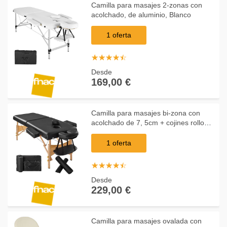
Camilla para masajes 2-zonas con
acolchado, de aluminio, Blanco
1 oferta
☆
★
☆
★
☆
★
☆
★
☆
★
Desde
169,00 €
Camilla para masajes bi-zona con
acolchado de 7, 5cm + cojines rollos +
bolsa, Negro
1 oferta
☆
★
☆
★
☆
★
☆
★
☆
★
Desde
229,00 €
Camilla para masajes ovalada con