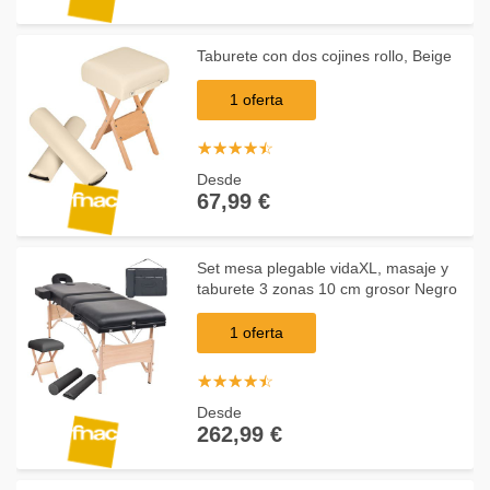
Taburete con dos cojines rollo, Beige
1 oferta
☆
★
☆
★
☆
★
☆
★
☆
★
Desde
67,99 €
Set mesa plegable vidaXL, masaje y
taburete 3 zonas 10 cm grosor Negro
1 oferta
☆
★
☆
★
☆
★
☆
★
☆
★
Desde
262,99 €