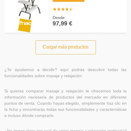
☆
★
☆
★
☆
★
☆
★
☆
★
Desde
97,99 €
Cargar más productos
¿Te ayudamos a decidir? aquí podrás descubrir todas las
funcionalidades sobre masaje y relajación
Si quieres comparar masaje y relajación te ofrecemos toda la
información necesaria de productos del mercado en diferente
puntos de venta. Cuando hayas elegido, simplemente haz clic en
la ficha y encontrarás todas sus funcionalidades y características
e incluso dónde comprarlo.
¿No tienes claro por cual de estos masaje y relajación inclinarte?