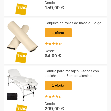
Desde
159,00 €
Conjunto de rollos de masaje, Beige
1 oferta
☆
★
☆
★
☆
★
☆
★
☆
★
Desde
64,00 €
Camilla para masajes 3-zonas con
acolchado de 5cm de aluminio,
Blanco
1 oferta
☆
★
☆
★
☆
★
☆
★
☆
★
Desde
209,00 €