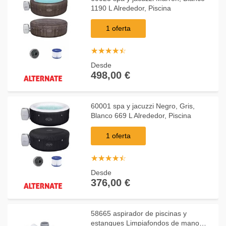
1190 L Alrededor, Piscina
1 oferta
☆
★
☆
★
☆
★
☆
★
☆
★
Desde
498,00 €
60001 spa y jacuzzi Negro, Gris,
Blanco 669 L Alrededor, Piscina
1 oferta
☆
★
☆
★
☆
★
☆
★
☆
★
Desde
376,00 €
58665 aspirador de piscinas y
estanques Limpiafondos de mano