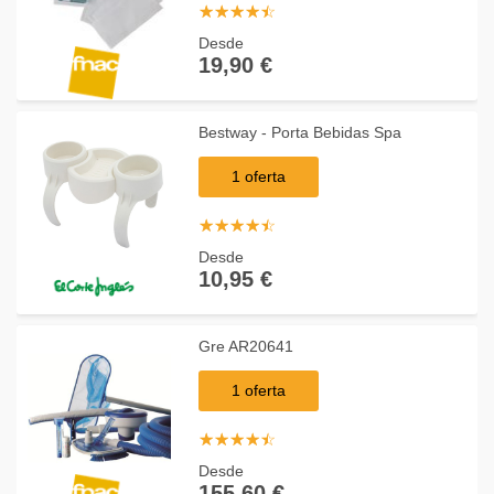
☆
★
☆
★
☆
★
☆
★
☆
★
Desde
19,90 €
Bestway - Porta Bebidas Spa
1 oferta
☆
★
☆
★
☆
★
☆
★
☆
★
Desde
10,95 €
Gre AR20641
1 oferta
☆
★
☆
★
☆
★
☆
★
☆
★
Desde
155,60 €