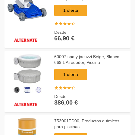
para piscina, Robot de limpieza
1 oferta
☆
★
☆
★
☆
★
☆
★
☆
★
Desde
66,90 €
60007 spa y jacuzzi Beige, Blanco
669 L Alrededor, Piscina
1 oferta
☆
★
☆
★
☆
★
☆
★
☆
★
Desde
386,00 €
753001TD00, Productos químicos
para piscinas