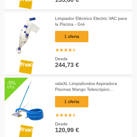
Limpiador Eléctrico Electric VAC para
la Piscina - Gré
1 oferta
☆
★
☆
★
☆
★
☆
★
☆
★
Desde
244,73 €
-5%
vidaXL Limpiafondos Aspiradora
DTO.
Piscinas Mango Telescópico
Manguera Barrefondos
1 oferta
☆
★
☆
★
☆
★
☆
★
☆
★
Desde
120,99 €