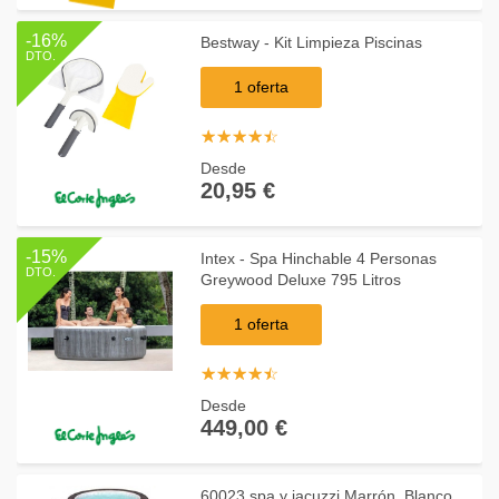
-16%
Bestway - Kit Limpieza Piscinas
DTO.
1 oferta
☆
★
☆
★
☆
★
☆
★
☆
★
Desde
20,95 €
-15%
Intex - Spa Hinchable 4 Personas
DTO.
Greywood Deluxe 795 Litros
1 oferta
☆
★
☆
★
☆
★
☆
★
☆
★
Desde
449,00 €
60023 spa y jacuzzi Marrón, Blanco