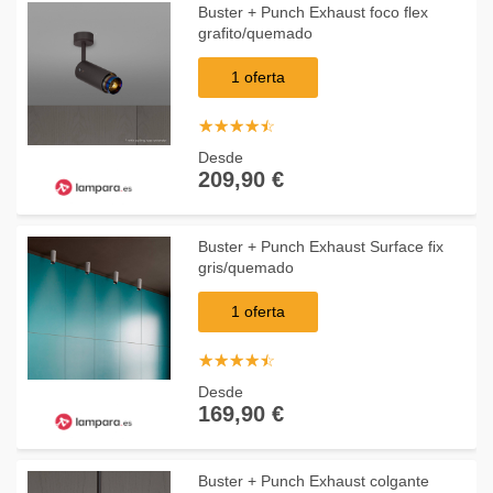
Buster + Punch Exhaust foco flex
grafito/quemado
1 oferta
☆
★
☆
★
☆
★
☆
★
☆
★
Desde
209,90 €
Buster + Punch Exhaust Surface fix
gris/quemado
1 oferta
☆
★
☆
★
☆
★
☆
★
☆
★
Desde
169,90 €
Buster + Punch Exhaust colgante