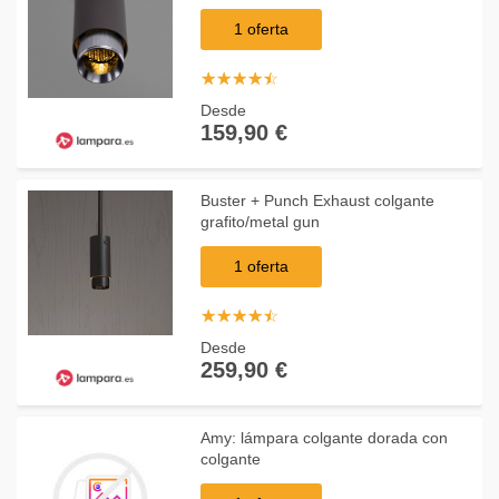
1 oferta
☆
★
☆
★
☆
★
☆
★
☆
★
Desde
159,90 €
Buster + Punch Exhaust colgante
grafito/metal gun
1 oferta
☆
★
☆
★
☆
★
☆
★
☆
★
Desde
259,90 €
Amy: lámpara colgante dorada con
colgante