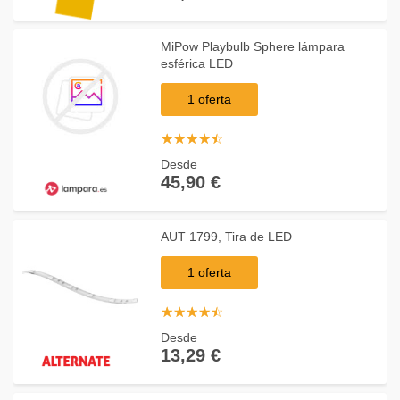
MiPow Playbulb Sphere lámpara
esférica LED
1 oferta
☆
★
☆
★
☆
★
☆
★
☆
★
Desde
45,90 €
AUT 1799, Tira de LED
1 oferta
☆
★
☆
★
☆
★
☆
★
☆
★
Desde
13,29 €