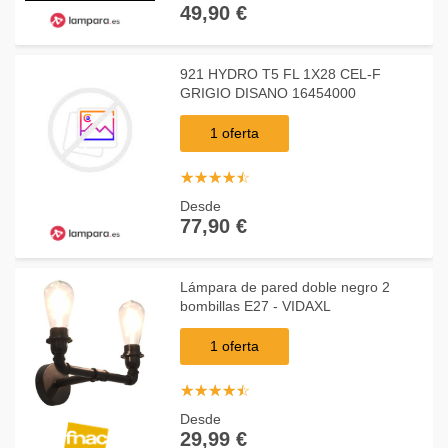
49,90 €
921 HYDRO T5 FL 1X28 CEL-F
GRIGIO DISANO 16454000
1 oferta
☆
★
☆
★
☆
★
☆
★
☆
★
Desde
77,90 €
Lámpara de pared doble negro 2
bombillas E27 - VIDAXL
1 oferta
☆
★
☆
★
☆
★
☆
★
☆
★
Desde
29,99 €