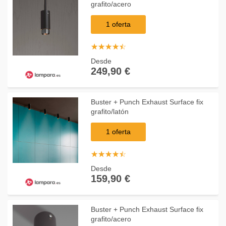
grafito/acero
1 oferta
☆
★
☆
★
☆
★
☆
★
☆
★
Desde
249,90 €
Buster + Punch Exhaust Surface fix
grafito/latón
1 oferta
☆
★
☆
★
☆
★
☆
★
☆
★
Desde
159,90 €
Buster + Punch Exhaust Surface fix
grafito/acero