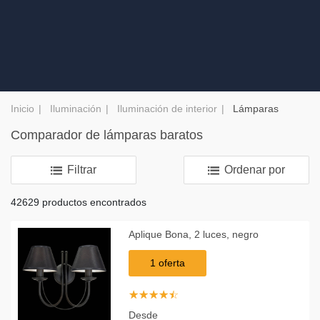
Inicio
Iluminación
Iluminación de interior
Lámparas
Comparador de lámparas baratos
Filtrar
Ordenar por
42629 productos encontrados
Aplique Bona, 2 luces, negro
1 oferta
☆
★
☆
★
☆
★
☆
★
☆
★
Desde