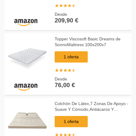
☆
★
☆
★
☆
★
☆
★
☆
★
Desde
209,90 €
Topper Viscosoft Basic Dreams de
SonnoMattress 100x200x7
1 oferta
☆
★
☆
★
☆
★
☆
★
☆
★
Desde
76,00 €
Colchón De Látex,7 Zonas De Apoyo -
Suave Y Cómodo,Antiácaros Y
Esterilización,Estructura Interna De
Nido De Abeja,Colchón De Látex
1 oferta
Natural,10cm-150X20
☆
★
☆
★
☆
★
☆
★
☆
★