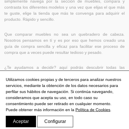
simplemente navega por la sección de muebles, compara y
contrasta los diferentes modelos y una vez que elijas el que más
te guste, elige la tienda que más te convenga para adquirir el
producto. Rápido y sencillo.
Que comparar muebles no sea un quebradero de cabeza.
Nosotros pensamos en tí y es por eso que hemos creado una
guía de compra sencilla y eficaz para facilitar ese proceso de
compra que a veces puede resultar tedioso y pesado.
¿Te ayudamos a decidir? aquí podrás descubrir todas las
funcionalidades sobre muebles
Utilizamos cookies propias y de terceros para analizar nuestros
servicios, mediante la obtención de los datos necesarios para
perfilar sus hábitos de navegación. Si continúa navegando,
consideramos que acepta su uso, en todo caso su
consentimiento puede ser retirado en cualquier momento.
@Shoptize 2026
Puede obtener más información en la
Política de Cookies
.
Italia
Francia
Nigeria
FAQS
Política de privacidad
Aviso Legal
Política de Cookies
Aceptar
Configurar
Configurar Cookies