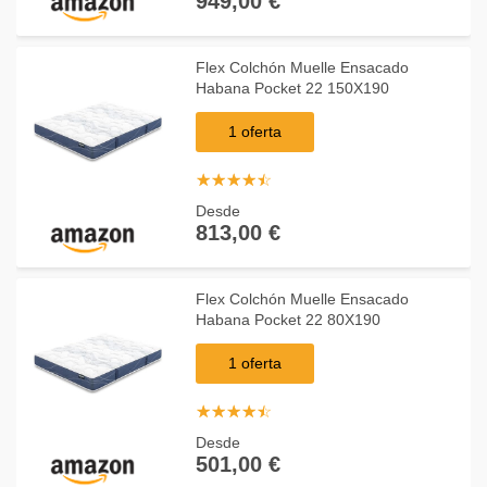
949,00 €
Flex Colchón Muelle Ensacado
Habana Pocket 22 150X190
1 oferta
☆
★
☆
★
☆
★
☆
★
☆
★
Desde
813,00 €
Flex Colchón Muelle Ensacado
Habana Pocket 22 80X190
1 oferta
☆
★
☆
★
☆
★
☆
★
☆
★
Desde
501,00 €