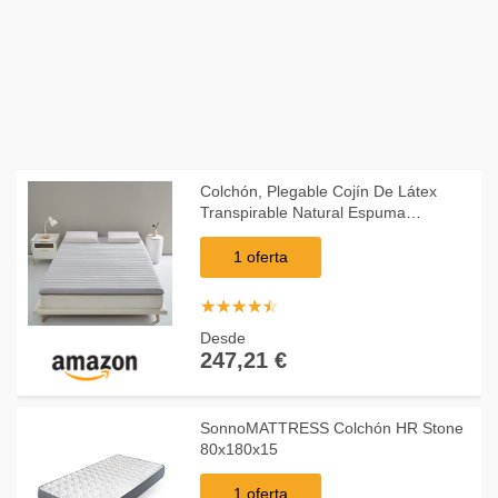
Colchón, Plegable Cojín De Látex
Transpirable Natural Espuma
Viscoelástica Cojín De Colchón
Engrosado Futón Tatami Dormitorio
1 oferta
De Estudiante Colchón In
☆
★
☆
★
☆
★
☆
★
☆
★
Desde
247,21 €
SonnoMATTRESS Colchón HR Stone
80x180x15
1 oferta