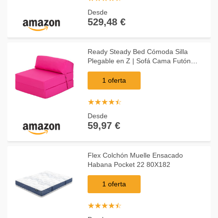
Desde
529,48 €
Ready Steady Bed Cómoda Silla
Plegable en Z | Sofá Cama Futón
Ligero | Cubierta Suave y Resistente
al Agua | Colchón Individual de diseño
1 oferta
ergonómico Z
☆
★
☆
★
☆
★
☆
★
☆
★
Desde
59,97 €
Flex Colchón Muelle Ensacado
Habana Pocket 22 80X182
1 oferta
☆
★
☆
★
☆
★
☆
★
☆
★