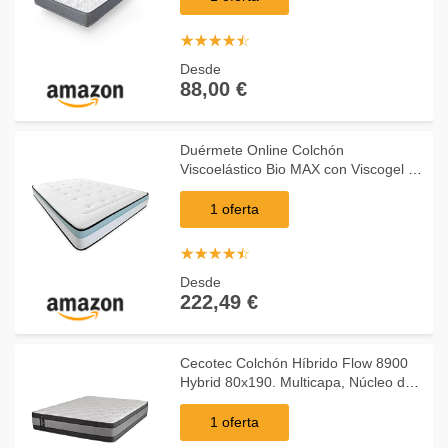
☆
★
☆
★
☆
★
☆
★
☆
★
Desde
88,00 €
Duérmete Online Colchón
Viscoelástico Bio MAX con Viscogel |
Firme y Confortable | Anti-ácaros e
Hipoalergénico, 140 x 200
1 oferta
☆
★
☆
★
☆
★
☆
★
☆
★
Desde
222,49 €
Cecotec Colchón Híbrido Flow 8900
Hybrid 80x190. Multicapa, Núcleo de
Muelles Ensacados SpringCore y
Viscoelástica ViscoCare+, Altura 32
1 oferta
cm, Firmeza M