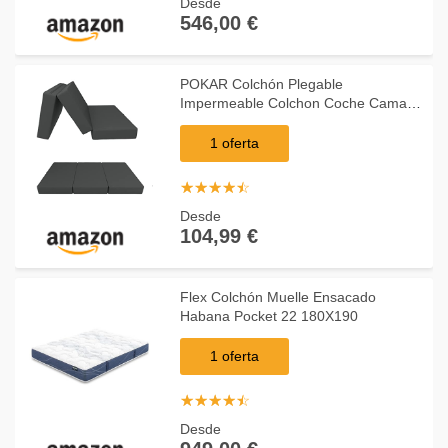
Desde
546,00 €
POKAR Colchón Plegable
Impermeable Colchon Coche Cama
Plegable Impermeable para Invitados
Camping Cuna de Viaje 120 x 195 x
1 oferta
15 cm, Antracita
☆
★
☆
★
☆
★
☆
★
☆
★
Desde
104,99 €
Flex Colchón Muelle Ensacado
Habana Pocket 22 180X190
1 oferta
☆
★
☆
★
☆
★
☆
★
☆
★
Desde