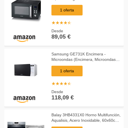
1 oferta
☆
★
☆
★
☆
★
☆
★
☆
★
Desde
89,05 €
Samsung GE731K Encimera -
Microondas (Encimera, Microondas
combinado, 20 L, 1150 W, Tocar,
Negro, Blanco)
1 oferta
☆
★
☆
★
☆
★
☆
★
☆
★
Desde
118,09 €
Balay 3HB4331X0 Horno Multifunción,
Aqualisis, Acero Inoxidable, 60x60cm,
Capacidad 71 L +, 3WMX1918