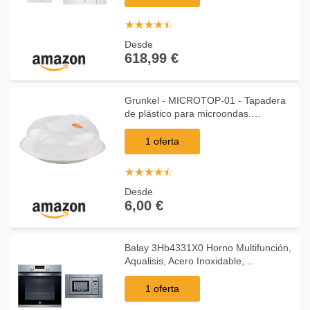
Co
☆
★
☆
★
☆
★
☆
★
☆
★
Desde
618,99 €
Grunkel - MICROTOP-01 - Tapadera
de plástico para microondas.
Compatible con todo tipo de
microondas, evitar el uso en modo
1 oferta
Grill ó Hornos - Plástico
☆
★
☆
★
☆
★
☆
★
☆
★
Desde
6,00 €
Balay 3Hb4331X0 Horno Multifunción,
Aqualisis, Acero Inoxidable,
60X60Cm, Capacidad 71 L +
3Wgx1929P Microondas Integrable
1 oferta