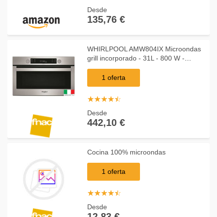
Desde
135,76 €
WHIRLPOOL AMW804IX Microondas
grill incorporado - 31L - 800 W -
Combinación grill 1000W - Gris
1 oferta
☆
★
☆
★
☆
★
☆
★
☆
★
Desde
442,10 €
Cocina 100% microondas
1 oferta
☆
★
☆
★
☆
★
☆
★
☆
★
Desde
12,83 €