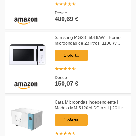
☆
★
☆
★
☆
★
☆
★
☆
★
Desde
480,69 €
Samsung MG23T5018AW - Horno
microondas de 23 litros, 1100 W,
cocción automática y Home Dessert,
Glass Design, blanco
1 oferta
☆
★
☆
★
☆
★
☆
★
☆
★
Desde
150,07 €
Cata Microondas independiente |
Modelo MM 5120M DG azul | 20 litros
de capacidad | 5 niveles de potencia |
Superficie de cristal blanco | 45 cm de
1 oferta
anc
☆
★
☆
★
☆
★
☆
★
☆
★