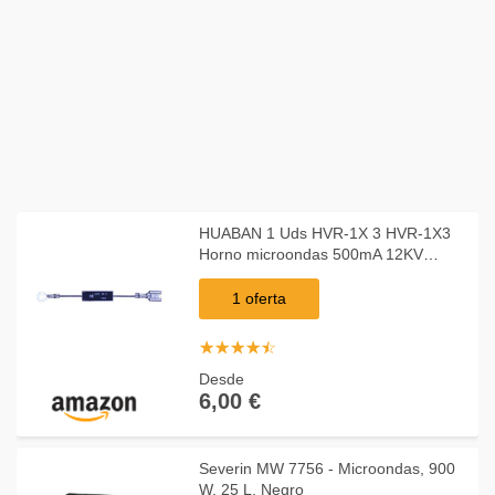
HUABAN 1 Uds HVR-1X 3 HVR-1X3
Horno microondas 500mA 12KV
Rectificador de diodo de potencia de
alto voltaje de recuperación
1 oferta
☆
★
☆
★
☆
★
☆
★
☆
★
Desde
6,00 €
Severin MW 7756 - Microondas, 900
W, 25 L. Negro