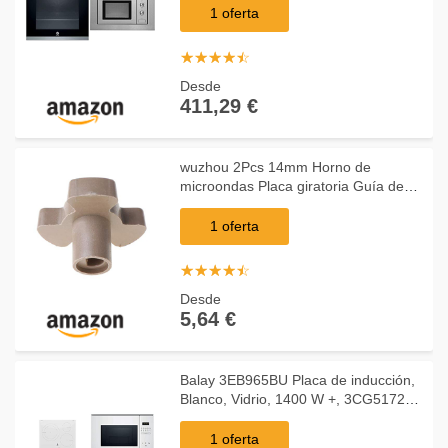
Microondas integrable, Marco 60 cm,
1 oferta
17 L, 800W, C
☆
★
☆
★
☆
★
☆
★
☆
★
Desde
411,29 €
wuzhou 2Pcs 14mm Horno de
microondas Placa giratoria Guía de
Rodillo Acoplador de Soporte Eje de
Bandeja
1 oferta
☆
★
☆
★
☆
★
☆
★
☆
★
Desde
5,64 €
Balay 3EB965BU Placa de inducción,
Blanco, Vidrio, 1400 W +, 3CG5172B0
Microondas integrable Serie Cristal,
20L, 800W, Grill 1000W, Control táctil,
1 oferta