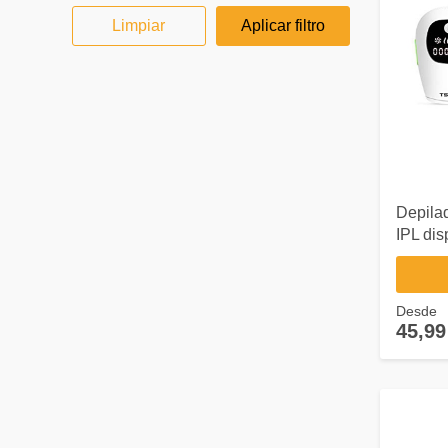
Limpiar
Aplicar filtro
Depilad
IPL dis
– 500.
perman
adecua
Desde
depilac
45,99