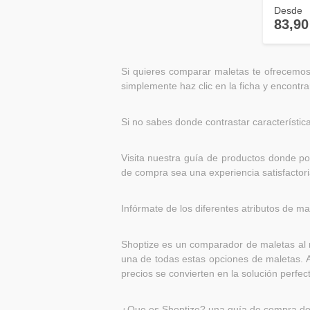
Desde
83,90
Si quieres comparar maletas te ofrecemos
simplemente haz clic en la ficha y encontra
Si no sabes donde contrastar característica
Visita nuestra guía de productos donde p
de compra sea una experiencia satisfactori
Infórmate de los diferentes atributos de m
Shoptize es un comparador de maletas al m
una de todas estas opciones de maletas. A
precios se convierten en la solución perfec
¿Que es Shoptize? una guía de compra dond