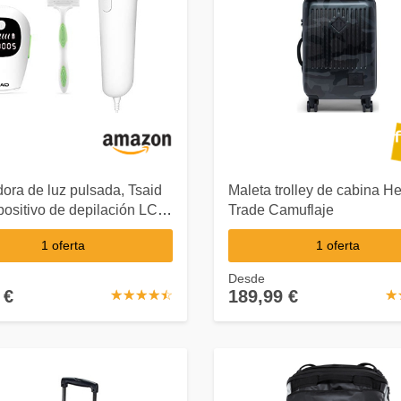
ora de luz pulsada, Tsaid
Maleta trolley de cabina H
positivo de depilación LCD
Trade Camuflaje
000 pulsaciones
1 oferta
1 oferta
entes del cuerpo,
do para equipos de
Desde
ión d
 €
189,99 €
☆
★
☆
★
☆
★
☆
★
☆
★
☆
★