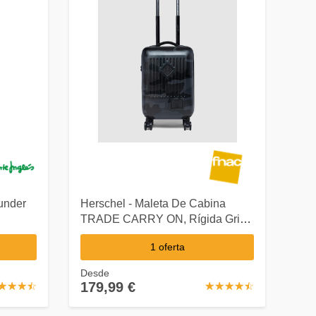
under
Herschel - Maleta De Cabina
TRADE CARRY ON, Rígida Gris
Camuflaje, Con Capacidad 35 L
1 oferta
Desde
179,99 €
☆
★
☆
★
☆
★
☆
★
☆
★
☆
★
☆
★
☆
★
☆
★