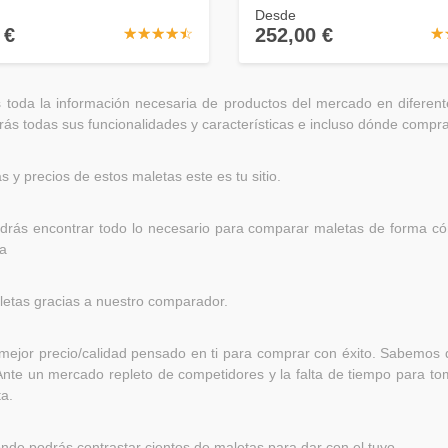
Desde
 €
252,00 €
☆
★
☆
★
☆
★
☆
★
☆
★
☆
★
 toda la información necesaria de productos del mercado en diferen
rás todas sus funcionalidades y características e incluso dónde compra
s y precios de estos maletas este es tu sitio.
odrás encontrar todo lo necesario para comparar maletas de forma cóm
a
aletas gracias a nuestro comparador.
ejor precio/calidad pensado en ti para comprar con éxito. Sabemos q
nte un mercado repleto de competidores y la falta de tiempo para tom
ta.
e podrás contrastar cientos de maletas para dar con el tuyo.