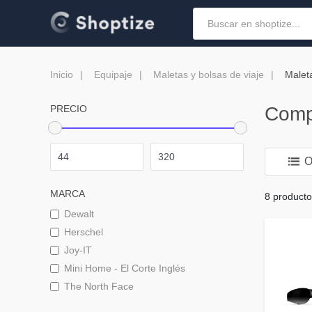
Inicio
Equipaje
Maletas y bolsas de viaje
Malet
PRECIO
Comp
O
MARCA
8 product
Dewalt
Herschel
Joy-IT
Mini Home - El Corte Inglés
The North Face