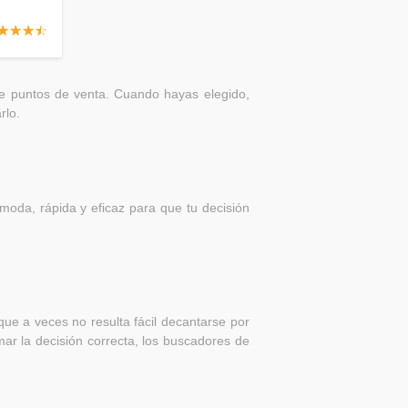
☆
★
☆
★
☆
★
☆
★
te puntos de venta. Cuando hayas elegido,
rlo.
oda, rápida y eficaz para que tu decisión
ue a veces no resulta fácil decantarse por
ar la decisión correcta, los buscadores de