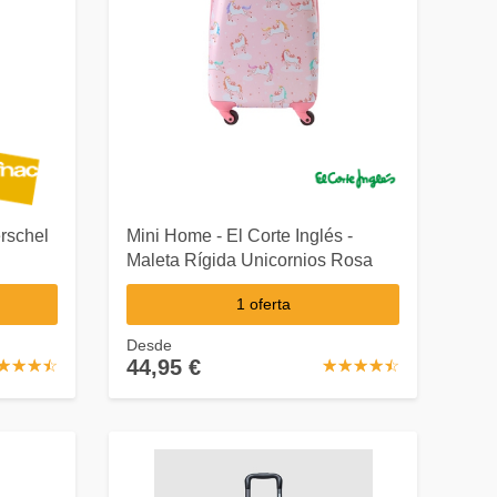
erschel
Mini Home - El Corte Inglés -
Maleta Rígida Unicornios Rosa
1 oferta
Desde
44,95 €
☆
★
☆
★
☆
★
☆
★
☆
★
☆
★
☆
★
☆
★
☆
★