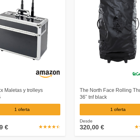
 Maletas y trolleys
The North Face Rolling Th
5
36" tnf black
1 oferta
1 oferta
Desde
9 €
320,00 €
☆
★
☆
★
☆
★
☆
★
☆
★
☆
★