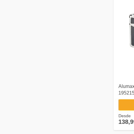
Alumaxx
19521
Desde
138,9