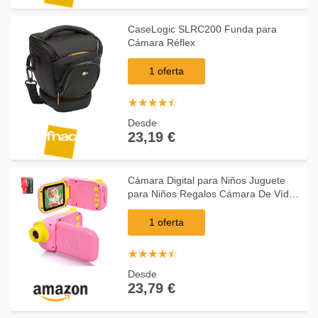
CaseLogic SLRC200 Funda para
Cámara Réflex
1 oferta
☆
★
☆
★
☆
★
☆
★
☆
★
Desde
23,19 €
Cámara Digital para Niños Juguete
para Niños Regalos Cámara De Vídeo
A Prueba De Choques Pantalla HD de
2.4 Pulgadas 1080P Regalos Tarjeta
1 oferta
TF de 32GB
☆
★
☆
★
☆
★
☆
★
☆
★
Desde
23,79 €