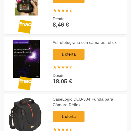
☆
★
☆
★
☆
★
☆
★
☆
★
Desde
8,46 €
Astrofotografía con cámaras réflex
1 oferta
☆
★
☆
★
☆
★
☆
★
☆
★
Desde
18,05 €
CaseLogic DCB-304 Funda para
Cámara Réflex
1 oferta
☆
★
☆
★
☆
★
☆
★
☆
★