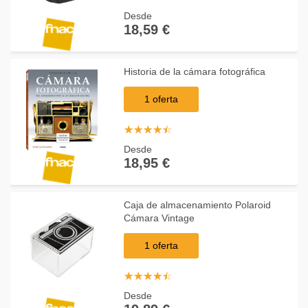
Desde
18,59 €
Historia de la cámara fotográfica
1 oferta
☆
★
☆
★
☆
★
☆
★
☆
★
Desde
18,95 €
Caja de almacenamiento Polaroid
Cámara Vintage
1 oferta
☆
★
☆
★
☆
★
☆
★
☆
★
Desde