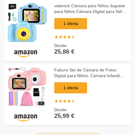
vatenick Cámara para Niños Juguete
para Niños Cámara Digital para Niños
pequeños 2 Inch HD Pantalla 1080P
with Calidad 32GB TF Tarjeta Regalos
1 oferta
Juguete
☆
★
☆
★
☆
★
☆
★
☆
★
Desde
25,86 €
Faburo Set de Cámara de Fotos
Digital para Niños, Cámara Infantil
con Tarjeta de Memoria Micro SD
32GB, Cámara Digital Selfie Video
1 oferta
cámara Infantil pa
☆
★
☆
★
☆
★
☆
★
☆
★
Desde
25,99 €