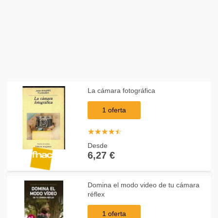
La cámara fotográfica
1 oferta
☆
★
☆
★
☆
★
☆
★
☆
★
Desde
6,27 €
Domina el modo video de tu cámara
réflex
1 oferta