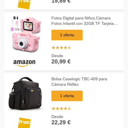
19,89 €
Fotos Digital para Niños,Cámara
Fotos Infantil con 32GB TF Tarjeta
Pantalla de Protección Ocular IPS de
1080P 2,0" HD Selfie Video Cámara
1 oferta
Fotos Niños
☆
★
☆
★
☆
★
☆
★
☆
★
Desde
20,99 €
Bolsa Caselogic TBC-409 para
Cámara Réflex
1 oferta
☆
★
☆
★
☆
★
☆
★
☆
★
Desde
22,29 €