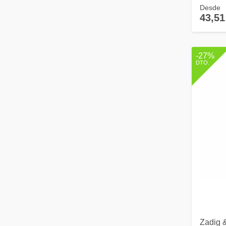
Desde
43,51
-27%
DTO.
Zadig &