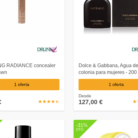
NG RADIANCE concealer
Dolce & Gabbana, Agua d
awn
colonia para mujeres - 200 
1 oferta
1 oferta
Desde
€
127,00 €
☆
★
☆
★
☆
★
☆
★
☆
★
☆
★
-31%
DTO.