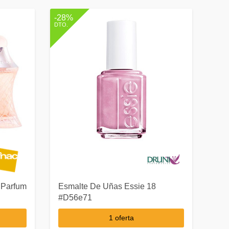
-28%
DTO.
 Parfum
Esmalte De Uñas Essie 18
#D56e71
1 oferta