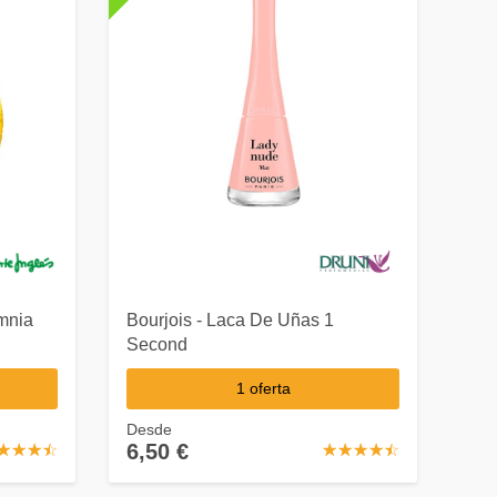
Omnia
Bourjois - Laca De Uñas 1
Second
1 oferta
Desde
6,50 €
☆
★
☆
★
☆
★
☆
★
☆
★
☆
★
☆
★
☆
★
☆
★