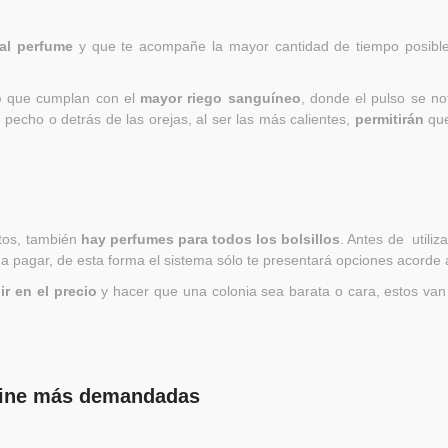
al perfume
y que te acompañe la mayor cantidad de tiempo posibl
o
que cumplan con el
mayor riego sanguíneo
, donde el pulso se no
pecho o detrás de las orejas, al ser las más calientes,
permitirán
qu
tos, también
hay perfumes para todos los bolsillos
. Antes de utili
 a pagar, de esta forma el sistema sólo te presentará opciones acorde 
ir en el precio
y hacer que una colonia sea barata o cara, estos va
line más demandadas