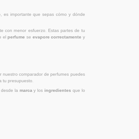
e, es importante que sepas cómo y dónde
te con menor esfuerzo. Estas partes de tu
e el
perfume
se
evapore correctamente
y
zar nuestro comparador de perfumes puedes
a tu presupuesto.
n desde la
marca
y los
ingredientes
que lo