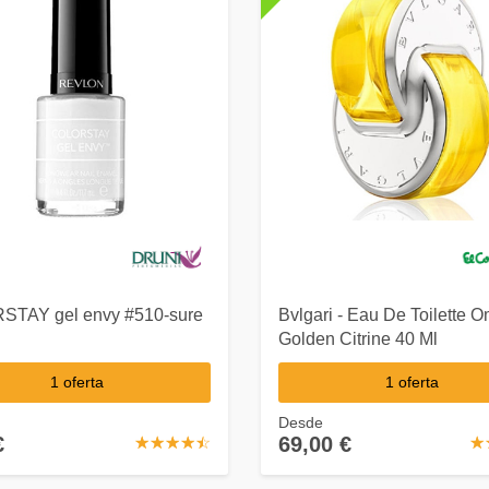
TAY gel envy #510-sure
Bvlgari - Eau De Toilette 
Golden Citrine 40 Ml
1 oferta
1 oferta
Desde
€
69,00 €
☆
★
☆
★
☆
★
☆
★
☆
★
☆
★