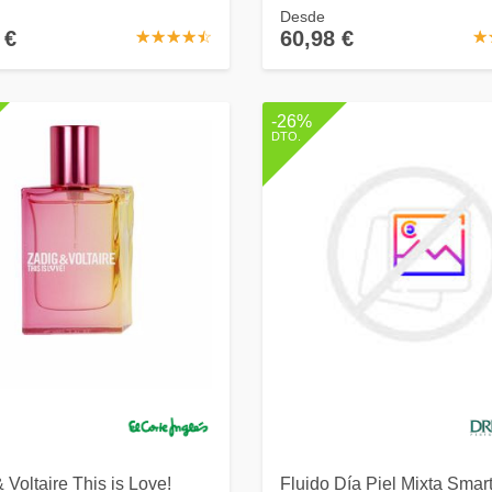
Desde
 €
60,98 €
☆
★
☆
★
☆
★
☆
★
☆
★
☆
★
-26%
DTO.
 Voltaire This is Love!
Fluido Día Piel Mixta Smar