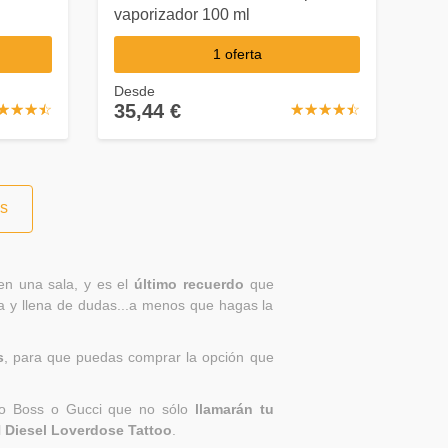
vaporizador 100 ml
1 oferta
Desde
35,44 €
☆
★
☆
★
☆
★
☆
★
☆
★
☆
★
☆
★
☆
★
☆
★
os
n una sala, y es el
último recuerdo
que
ga y llena de dudas...a menos que hagas la
s
, para que puedas comprar la opción que
ugo Boss o Gucci que no sólo
llamarán tu
l
Diesel Loverdose Tattoo
.