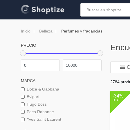
Inicio
Belleza
Perfumes y fragancias
PRECIO
Encue
O
MARCA
2784 prod
Dolce & Gabbana
-34%
Bvlgari
DTO.
Hugo Boss
Paco Rabanne
Yves Saint Laurent