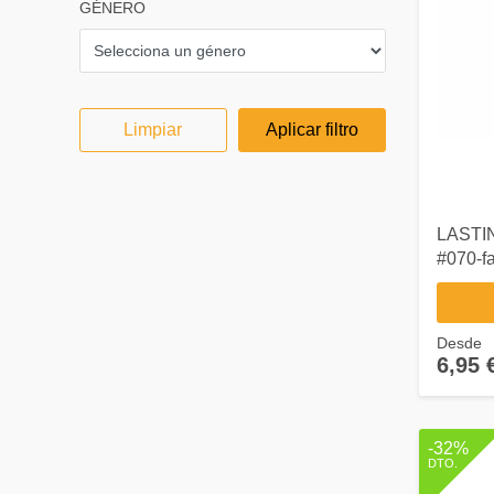
GÉNERO
Limpiar
Aplicar filtro
LASTI
#070-f
Desde
6,95 
-32%
DTO.