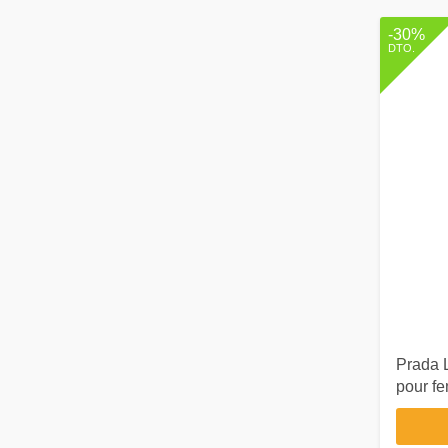
-30%
DTO.
Prada
pour f