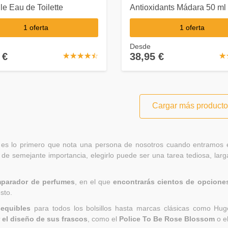
le Eau de Toilette
Antioxidants Mádara 50 ml
1 oferta
1 oferta
Desde
 €
38,95 €
☆
★
☆
★
☆
★
☆
★
☆
★
☆
★
Cargar más product
 es lo primero que nota una persona de nosotros cuando entramos e
 de semejante importancia, elegirlo puede ser una tarea tediosa, lar
parador de perfumes
, en el que
encontrarás cientos de opcione
sto.
sequibles
para todos los bolsillos hasta marcas clásicas como H
 el diseño de sus frascos
, como el
Police To Be Rose Blossom
o e