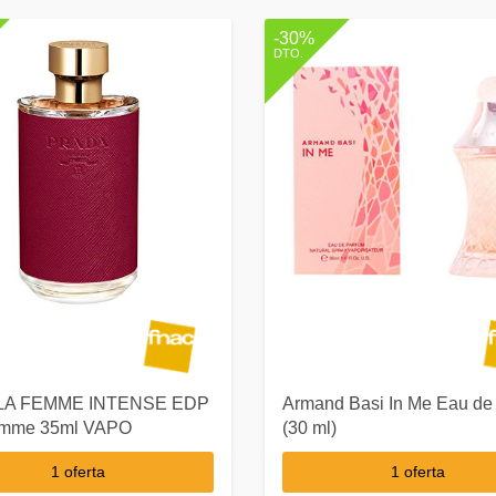
-30%
DTO.
 LA FEMME INTENSE EDP
Armand Basi In Me Eau de
emme 35ml VAPO
(30 ml)
1 oferta
1 oferta