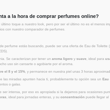
ta a la hora de comprar perfumes online?
último toque a nuestro look, pero por ser el último no es el menos imp
cios con nuestro comparador de perfumes.
 de perfume estás buscando, puede ser una oferta de Eau de Toilette
EDS).
nia. Se caracterizan por tener un
aroma ligero
y
suave
, ideal para
usa
cho uso sin cansarte o agobiarte por el aroma.
re el 8 y el 15%
, y permanece en nuestra piel unas 3 horas aproxima
ue las miradas apunten hacia ti, probablemente tu opción sea un
Eau 
entos o galas.
 ser intensa, por eso es apropiada si la dejamos para ocasiones punt
oras
, ideal para jornadas enteras, y su
concentración
puede llegar al