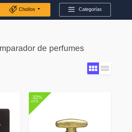
Chollos
Categorías
comparador de perfumes
-32%
DTO.