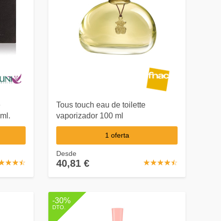
e
Tous touch eau de toilette
ml.
vaporizador 100 ml
1 oferta
Desde
40,81 €
☆
★
☆
★
☆
★
☆
★
☆
★
☆
★
☆
★
☆
★
☆
★
-30%
DTO.