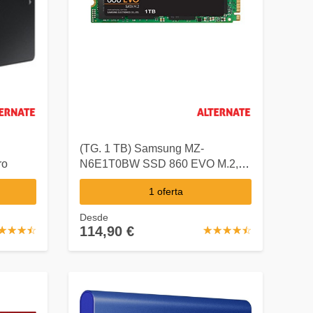
(TG. 1 TB) Samsung MZ-
ro
N6E1T0BW SSD 860 EVO M.2,
1T, 2.5" SATA III, Verde/Nero -
1 oferta
Desde
114,90 €
☆
★
☆
★
☆
★
☆
★
☆
★
☆
★
☆
★
☆
★
☆
★