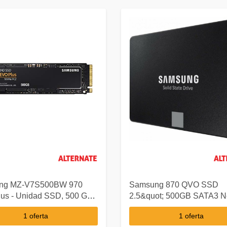
ng MZ-V7S500BW 970
Samsung 870 QVO SSD
us - Unidad SSD, 500 GB,
2.5&quot; 500GB SATA3 N
Me, tamaño 2.5 ", Interfaz
1 oferta
1 oferta
 GB/s, Color