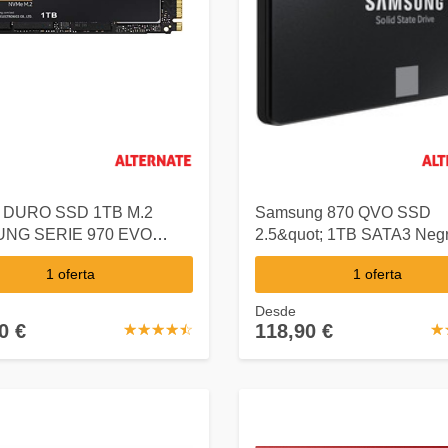
 DURO SSD 1TB M.2
Samsung 870 QVO SSD
NG SERIE 970 EVO
2.5&quot; 1TB SATA3 Neg
CIe Gen3.0 x4 NV MZ-
1 oferta
1 oferta
T0BW
Desde
0 €
118,90 €
☆
★
☆
★
☆
★
☆
★
☆
★
☆
★