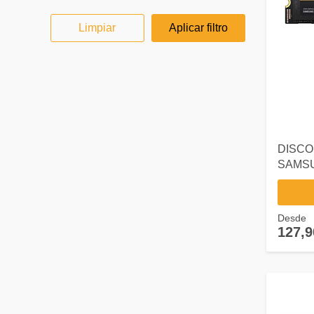
Limpiar
Aplicar filtro
DISCO
SAMSU
PLUS P
V7S1
Desde
127,9