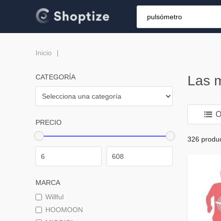
Inicio
CATEGORÍA
Las m
O
PRECIO
326 produ
MARCA
Willful
HOOMOON