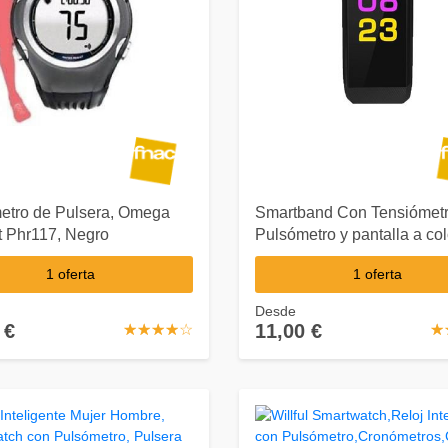
etro de Pulsera, Omega
Smartband Con Tensiómetr
t Phr117, Negro
Pulsómetro y pantalla a col
1 oferta
1 oferta
Desde
 €
11,00 €
☆
★
☆
★
☆
★
☆
★
☆
★
☆
★