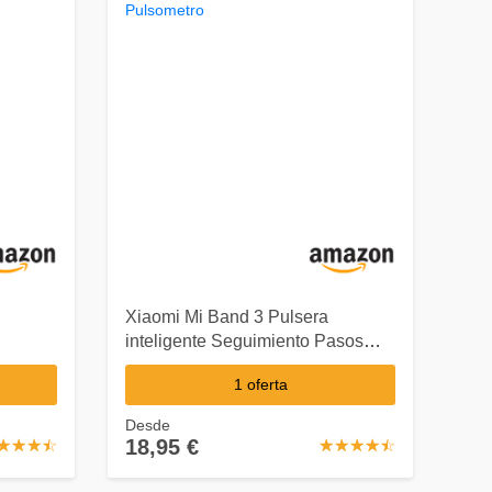
Xiaomi Mi Band 3 Pulsera
inteligente Seguimiento Pasos
alor
Pulsometro
1 oferta
Desde
18,95 €
☆
★
☆
★
☆
★
☆
★
☆
★
☆
★
☆
★
☆
★
☆
★