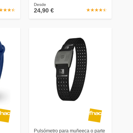
Desde
24,90 €
☆
★
☆
★
☆
★
☆
★
☆
★
☆
★
☆
★
☆
★
☆
★
Pulsómetro para muñeeca o parte