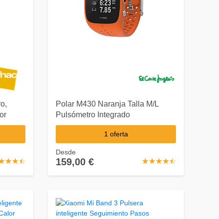
o,
Polar M430 Naranja Talla M/L
or
Pulsómetro Integrado
1 oferta
Desde
159,00 €
☆
★
☆
★
☆
★
☆
★
☆
★
☆
★
☆
★
☆
★
☆
★