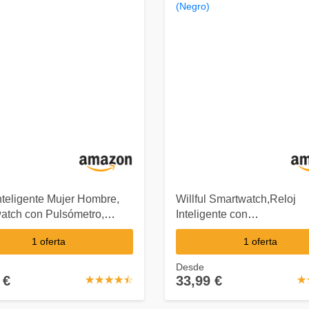
nteligente Mujer Hombre,
Willful Smartwatch,Reloj
atch con Pulsómetro,
Inteligente con
Pulsera (Negro)
Pulsómetro,Cronómetros,C
1 oferta
1 oferta
(Negro)
Desde
 €
33,99 €
☆
★
☆
★
☆
★
☆
★
☆
★
☆
★