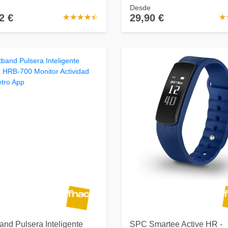
Desde
2 €
29,90 €
☆
★
☆
★
☆
★
☆
★
☆
★
☆
★
nd Pulsera Inteligente
SPC Smartee Active HR -