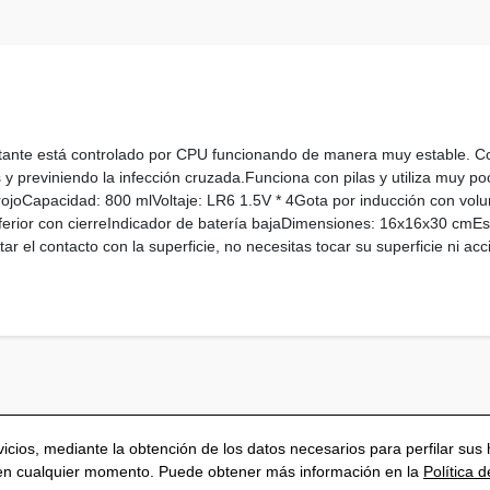
tante está controlado por CPU funcionando de manera muy estable. Con
 previniendo la infección cruzada.Funciona con pilas y utiliza muy po
rojoCapacidad: 800 mlVoltaje: LR6 1.5V * 4Gota por inducción con volu
ferior con cierreIndicador de batería bajaDimensiones: 16x16x30 cmE
ar el contacto con la superficie, no necesitas tocar su superficie ni 
rvicios, mediante la obtención de los datos necesarios para perfilar s
 en cualquier momento. Puede obtener más información en la
Política 