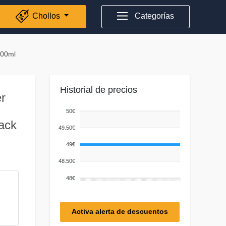
Chollos
Categorías
800ml
Historial de precios
r
50€
ack
49.50€
49€
48.50€
48€
Activa alerta de descuentos