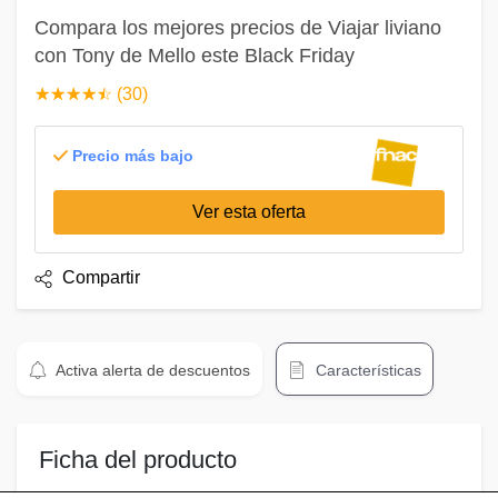
Compara los mejores precios de Viajar liviano
con Tony de Mello este Black Friday
☆
★
☆
★
☆
★
☆
★
☆
★
(30)
Precio más bajo
Ver esta oferta
Compartir
Activa alerta de descuentos
Características
Ficha del producto