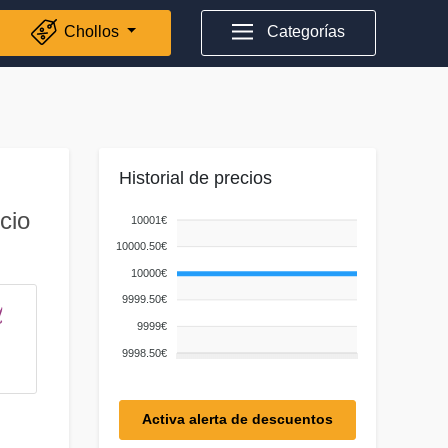
Chollos
Categorías
Historial de precios
cio
10001€
10000.50€
10000€
9999.50€
9999€
9998.50€
Activa alerta de descuentos