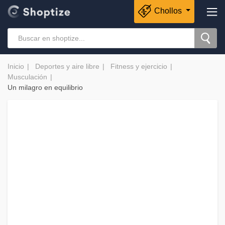
Chollos
Inicio
Deportes y aire libre
Fitness y ejercicio
Musculación
Un milagro en equilibrio