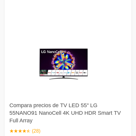
Compara precios de TV LED 55'' LG
55NANO91 NanoCell 4K UHD HDR Smart TV
Full Array
☆
★
☆
★
☆
★
☆
★
☆
★
(28)