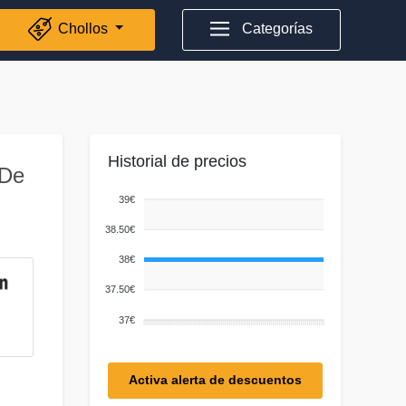
Chollos
Categorías
Historial de precios
 De
39€
38.50€
38€
37.50€
37€
Activa alerta de descuentos