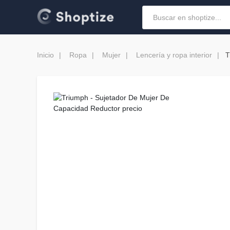
Inicio
Ropa
Mujer
Lencería y ropa interior
T