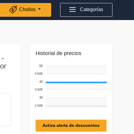
Chollos
Categorías
Historial de precios
 -
or
5€
4.50€
4€
3.50€
3€
2.50€
Activa alerta de descuentos