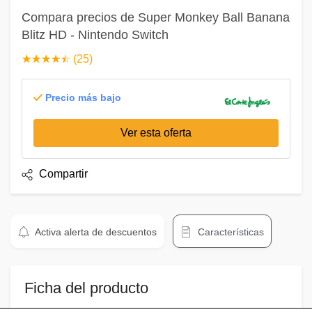
Compara precios de Super Monkey Ball Banana
Blitz HD - Nintendo Switch
☆
★
☆
★
☆
★
☆
★
☆
★
(25)
Precio más bajo
Ver esta oferta
Compartir
Activa alerta de descuentos
Características
Ficha del producto