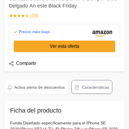
Delgado An este Black Friday
☆
★
☆
★
☆
★
☆
★
☆
★
(29)
Precio más bajo
Ver esta oferta
Compartir
Activa alerta de descuentos
Características
Ficha del producto
Funda Diseñado específicamente para el IPhone SE
2020/iPhone SE2 (4.7''). El iPhone 7/8 y el iPhone SE 2020