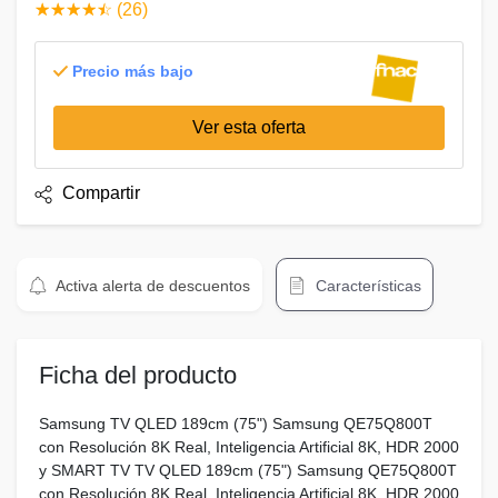
☆
★
☆
★
☆
★
☆
★
☆
★
(26)
Precio más bajo
Ver esta oferta
Compartir
Activa alerta de descuentos
Características
Ficha del producto
Samsung TV QLED 189cm (75") Samsung QE75Q800T
con Resolución 8K Real, Inteligencia Artificial 8K, HDR 2000
y SMART TV TV QLED 189cm (75") Samsung QE75Q800T
con Resolución 8K Real, Inteligencia Artificial 8K, HDR 2000