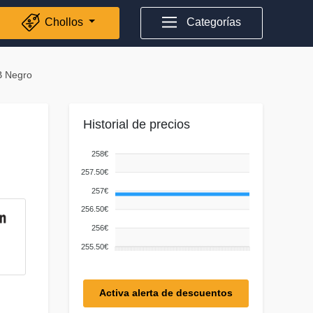
Chollos
Categorías
B Negro
Historial de precios
258€
257.50€
257€
256.50€
256€
255.50€
Activa alerta de descuentos