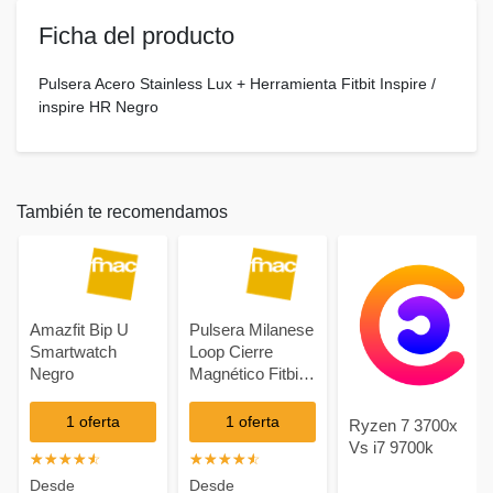
Ficha del producto
Pulsera Acero Stainless Lux + Herramienta Fitbit Inspire /
inspire HR Negro
También te recomendamos
Amazfit Bip U
Pulsera Milanese
Smartwatch
Loop Cierre
Negro
Magnético Fitbit
Alta /Alta HR/
Alta Ace Negro
1 oferta
1 oferta
Ryzen 7 3700x
Vs i7 9700k
☆
★
☆
★
☆
★
☆
★
☆
★
☆
★
☆
★
☆
★
☆
★
☆
★
Desde
Desde