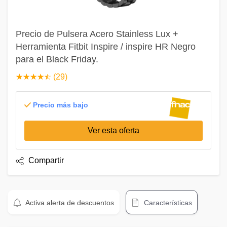
Precio de Pulsera Acero Stainless Lux +
Herramienta Fitbit Inspire / inspire HR Negro
para el Black Friday.
☆
★
☆
★
☆
★
☆
★
☆
★
(29)
Precio más bajo
Ver esta oferta
Compartir
Activa alerta de descuentos
Características