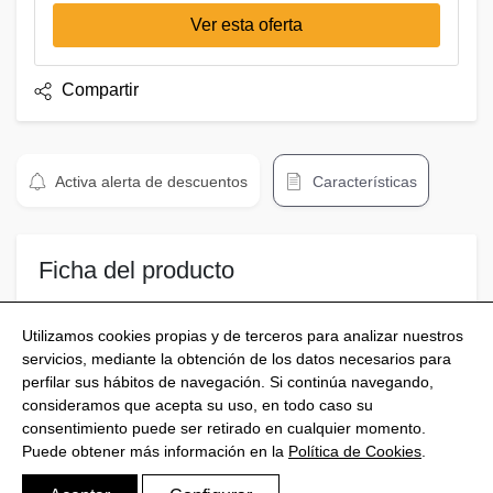
Ver esta oferta
Compartir
Activa alerta de descuentos
Características
Ficha del producto
AMD Procesador
Utilizamos cookies propias y de terceros para analizar nuestros
servicios, mediante la obtención de los datos necesarios para
perfilar sus hábitos de navegación. Si continúa navegando,
consideramos que acepta su uso, en todo caso su
consentimiento puede ser retirado en cualquier momento.
@Shoptize 2026
Puede obtener más información en la
Política de Cookies
.
Italia
Francia
Nigeria
FAQS
Política de privacidad
Aviso Legal
Política de Cookies