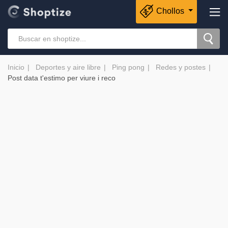
Chollos
Inicio
Deportes y aire libre
Ping pong
Redes y postes
Post data t'estimo per viure i reco