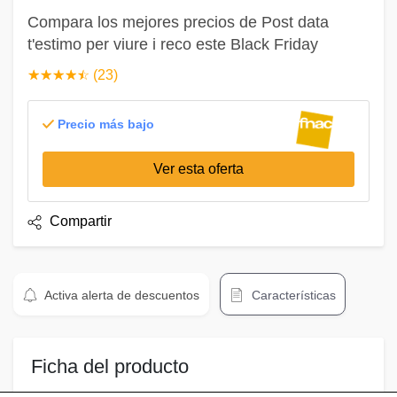
Compara los mejores precios de Post data
t'estimo per viure i reco este Black Friday
☆
★
☆
★
☆
★
☆
★
☆
★
(23)
Precio más bajo
Ver esta oferta
Compartir
Activa alerta de descuentos
Características
Ficha del producto