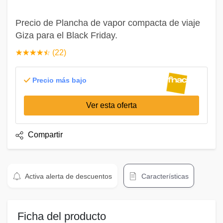
Precio de Plancha de vapor compacta de viaje
Giza para el Black Friday.
☆
★
☆
★
☆
★
☆
★
☆
★
(22)
Precio más bajo
Ver esta oferta
Compartir
Activa alerta de descuentos
Características
Ficha del producto