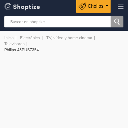
Chollos
Inicio
Electrónica
TV, vídeo y home cinema
Televisores
Philips 43PUS7354