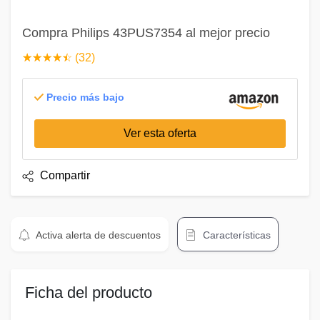
Compra Philips 43PUS7354 al mejor precio
☆
★
☆
★
☆
★
☆
★
☆
★
(32)
Precio más bajo
Ver esta oferta
Compartir
Activa alerta de descuentos
Características
Ficha del producto