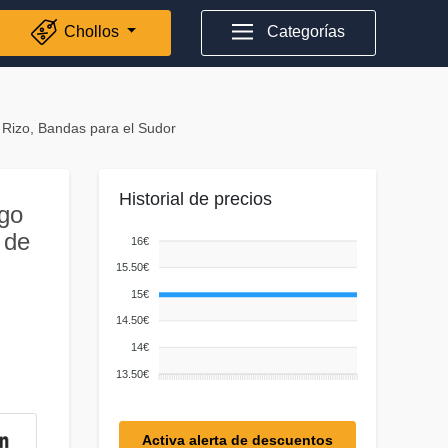
Chollos
Categorías
 Rizo, Bandas para el Sudor
Historial de precios
go
 de
16€
15.50€
15€
14.50€
14€
13.50€
Activa alerta de descuentos