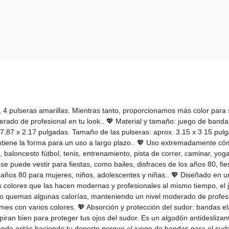
s, 4 pulseras amarillas. Mientras tanto, proporcionamos más color para
rado de profesional en tu look.. 💖 Material y tamaño: juego de ban
7.87 x 2.17 pulgadas. Tamaño de las pulseras: aprox. 3.15 x 3 15 pul
ene la forma para un uso a largo plazo.. 💖 Uso extremadamente cóm
io, baloncesto fútbol, tenis, entrenamiento, pista de correr, caminar, yo
ién se puede vestir para fiestas, como bailes, disfraces de los años 80, f
 años 80 para mujeres, niños, adolescentes y niñas.. 💖 Diseñado en u
lores que las hacen modernas y profesionales al mismo tiempo, el ju
o quemas algunas calorías, manteniendo un nivel moderado de profesi
mes con varios colores. 💖 Absorción y protección del sudor: bandas el
ran bien para proteger tus ojos del sudor. Es un algodón antideslizant
ndo estás haciendo tu deporte porque el juego de bandas para el sudor