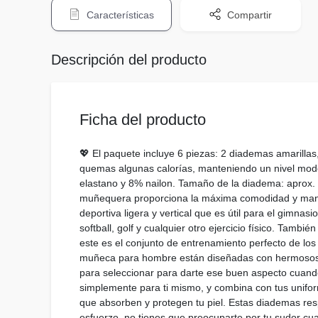
Características
Compartir
Descripción del producto
Ficha del producto
💖 El paquete incluye 6 piezas: 2 diademas amarilla
quemas algunas calorías, manteniendo un nivel mode
elastano y 8% nailon. Tamaño de la diadema: aprox. 
muñequera proporciona la máxima comodidad y manti
deportiva ligera y vertical que es útil para el gimnas
softball, golf y cualquier otro ejercicio físico. Tamb
este es el conjunto de entrenamiento perfecto de los
muñeca para hombre están diseñadas con hermosos co
para seleccionar para darte ese buen aspecto cuand
simplemente para ti mismo, y combina con tus unifor
que absorben y protegen tu piel. Estas diademas respi
esfuerzo, no tienes que preocuparte por tu sudor cua