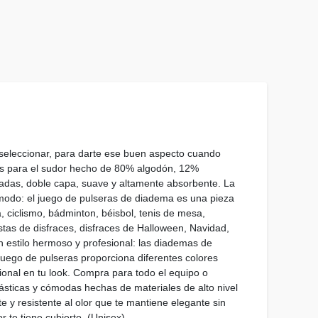
 seleccionar, para darte ese buen aspecto cuando
das para el sudor hecho de 80% algodón, 12%
gadas, doble capa, suave y altamente absorbente. La
odo: el juego de pulseras de diadema es una pieza
ga, ciclismo, bádminton, béisbol, tenis de mesa,
iestas de disfraces, disfraces de Halloween, Navidad,
n estilo hermoso y profesional: las diademas de
ego de pulseras proporciona diferentes colores
onal en tu look. Compra para todo el equipo o
ásticas y cómodas hechas de materiales de alto nivel
e y resistente al olor que te mantiene elegante sin
 te tiene cubierto. (Unisex)