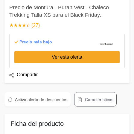
Precio de Montura - Buran Vest - Chaleco
Trekking Talla XS para el Black Friday.
☆
★
☆
★
☆
★
☆
★
☆
★
(27)
Precio más bajo
Ver esta oferta
Compartir
Activa alerta de descuentos
Características
Ficha del producto