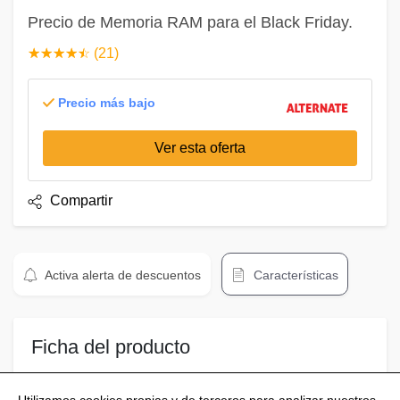
Precio de Memoria RAM para el Black Friday.
☆
★
☆
★
☆
★
☆
★
☆
★
(21)
Precio más bajo
Ver esta oferta
Compartir
Activa alerta de descuentos
Características
Ficha del producto
Corsair Memoria RAM negro