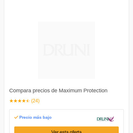
Compara precios de Maximum Protection
☆
★
☆
★
☆
★
☆
★
☆
★
(24)
Precio más bajo
Ver esta oferta