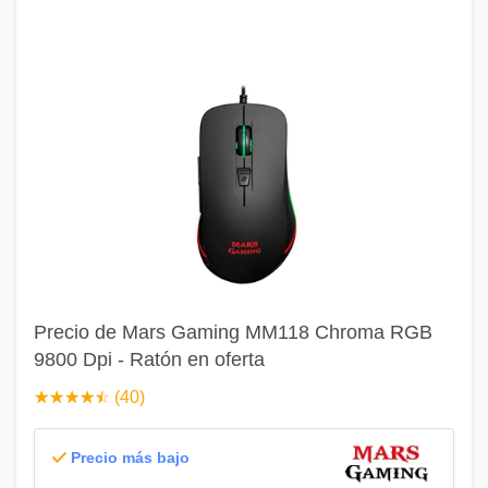
Precio de Mars Gaming MM118 Chroma RGB
9800 Dpi - Ratón en oferta
☆
★
☆
★
☆
★
☆
★
☆
★
(40)
Precio más bajo