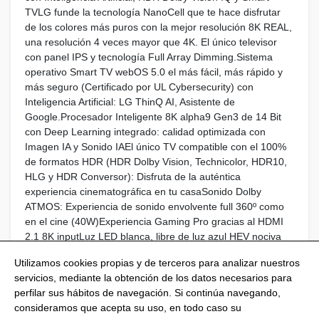
TVLG funde la tecnología NanoCell que te hace disfrutar
de los colores más puros con la mejor resolución 8K REAL,
una resolución 4 veces mayor que 4K. El único televisor
con panel IPS y tecnología Full Array Dimming.Sistema
operativo Smart TV webOS 5.0 el más fácil, más rápido y
más seguro (Certificado por UL Cybersecurity) con
Inteligencia Artificial: LG ThinQ AI, Asistente de
Google.Procesador Inteligente 8K alpha9 Gen3 de 14 Bit
con Deep Learning integrado: calidad optimizada con
Imagen IA y Sonido IAEl único TV compatible con el 100%
de formatos HDR (HDR Dolby Vision, Technicolor, HDR10,
HLG y HDR Conversor): Disfruta de la auténtica
experiencia cinematográfica en tu casaSonido Dolby
ATMOS: Experiencia de sonido envolvente full 360º como
en el cine (40W)Experiencia Gaming Pro gracias al HDMI
2.1 8K inputLuz LED blanca, libre de luz azul HEV nociva
para tus ojosTecnología Full Array Dimming
Utilizamos cookies propias y de terceros para analizar nuestros
servicios, mediante la obtención de los datos necesarios para
perfilar sus hábitos de navegación. Si continúa navegando,
consideramos que acepta su uso, en todo caso su