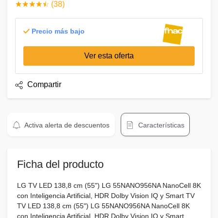
☆
★
☆
★
☆
★
☆
★
☆
★
(38)
Precio más bajo
Ver esta oferta
Compartir
Activa alerta de descuentos
Características
Ficha del producto
LG TV LED 138,8 cm (55") LG 55NANO956NA NanoCell 8K
con Inteligencia Artificial, HDR Dolby Vision IQ y Smart TV
TV LED 138,8 cm (55") LG 55NANO956NA NanoCell 8K
con Inteligencia Artificial, HDR Dolby Vision IQ y Smart