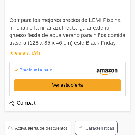
Compara los mejores precios de LEMI Piscina
hinchable familiar azul rectangular exterior
grueso fiesta de agua verano para niños comida
trasera (128 x 85 x 46 cm) este Black Friday
☆
★
☆
★
☆
★
☆
★
☆
★
(34)
Precio más bajo
Ver esta oferta
Compartir
Activa alerta de descuentos
Características