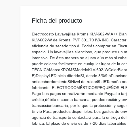
Ficha del producto
Electrocosto Lavavajillas Kroms KLV-602-W A++ Blanco 
KLV-602-W de Kroms. PVP 301.79 IVA INC. Caracterís
eficiencia de secado tipo A. Podrás comprar en Ele
espacio. Un lavavajillas silencioso, que produce un
intensivo. De ésta manera se ajusta aún más si cab
puede colocar facilmente en cualquier lugar de la c
TÉCNICAMarcaKROMSModeloKLV-602-WColorBlancoCubi
E)DisplayLEDInicio diferidoSí, desde 3/6/9 hFuncio
antidesbordamientoSíNivel de ruido49 dBTamaño ancho
fabricante. ELECTRODOMÉSTICOSPEQUEÑOS 
Pago Los pagos se realizarán mediante Paypal o tarje
crédito,débito o cuenta bancaria, puedes recibir y e
transacciónbancaria, por lo que la protección y segu
Envío Para productos disponibles: Los gastos de enví
agencia de transporte contactará para la entrega del
fábrica: El plazo de envío es de 7-20 días laborables