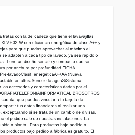
tratas con la delicadeza que tiene el lavavajillas
 KLV-602-W con eficiencia energética de clase A++ y
ndejas para que puedas aprovechar al máximo el
e se adapten a cada tipo de lavado, ya sea rápido o
s. Tiene un diseño sencillo y compacto que se
ltura por anchura por profundidad.FICHA
re-lavadoClasif. energéticaA++AA (Nueva
justable en alturaSensor de aguaSíSistema
os accesorios y características dadas por el
TOGRAFÍATELEFONÍAINFORMÁTICALIBROSOTROS
cuenta, que puedes vincular a tu tarjeta de
mpartir tus datos financieros al realizar una
, exceptuando si se trata de un cambio de divisas.
ue el pedido sale de nuestras instalaciones. La
subida a planta. Para productos bajo pedido a
os productos bajo pedido a fábrica es gratuito. El