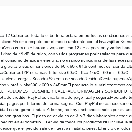
12 Cubiertos Toda tu cubertería estará en perfectas condiciones si la 
ticas Máximo respeto por el medio ambiente con el lavavajillas Kroms
ctroCosto.com este barato lavaplatos con 12 de capacidad y varias ba
 máximo de 49 dB de ruido, con varios programas preinstalados para qu
e el consumo de agua y energía, no usando nunca más de las necesaria
asa gracias a sus dimensiones de 60 x 60 x 84.5 centímetros, siendo a
ertos12Programas- Intensivo 60oC - Eco 44oC - 60 min. 60oC - P
nes- Media carga - Secado+Sistema de secadoResidualCesta superiorA
 x prof. x alto600 x 600 x 845mmEl producto lo suministraremos con l
ELECTRODOMÉSTICOSAIRE Y CALEFACCIÓNIMAGEN Y SONIDOFO
ta de crédito. PayPal es una forma de pago fácil y segura.Mediante tu 
nviar pagos por Internet de forma segura. Con PayPal no es necesario co
ridad están garantizadas. Además, no hay gastosadicionales por su uso
o son gratuitos. El plazo de envío es de 3 a 7 días laborables desde q
 pedido en el domicilio. El envío de todos los productos NO incluye la 
 desde que el pedido sale de nuestras instalaciones. El envío de todos l