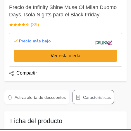
Precio de Infinity Shine Muse Of Milan Duomo
Days, Isola Nights para el Black Friday.
☆
★
☆
★
☆
★
☆
★
☆
★
(39)
Precio más bajo
Ver esta oferta
Compartir
Activa alerta de descuentos
Características
Ficha del producto