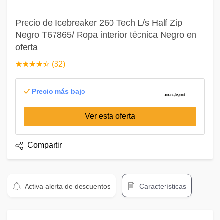
Precio de Icebreaker 260 Tech L/s Half Zip
Negro T67865/ Ropa interior técnica Negro en
oferta
☆
★
☆
★
☆
★
☆
★
☆
★
(32)
Precio más bajo
Ver esta oferta
Compartir
Activa alerta de descuentos
Características