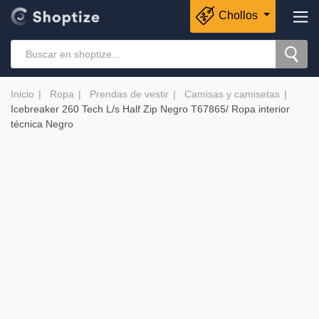
Chollos
Inicio
Ropa
Prendas de vestir
Camisas y camisetas
Icebreaker 260 Tech L/s Half Zip Negro T67865/ Ropa interior
técnica Negro