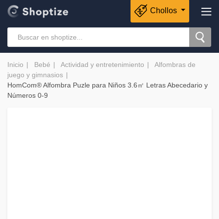
Chollos
Inicio
Bebé
Actividad y entretenimiento
Alfombras de
juego y gimnasios
HomCom® Alfombra Puzle para Niños 3.6㎡ Letras Abecedario y
Números 0-9