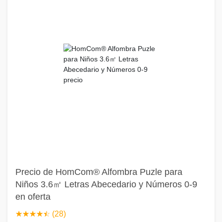
Precio de HomCom® Alfombra Puzle para
Niños 3.6㎡ Letras Abecedario y Números 0-9
en oferta
☆
★
☆
★
☆
★
☆
★
☆
★
(28)