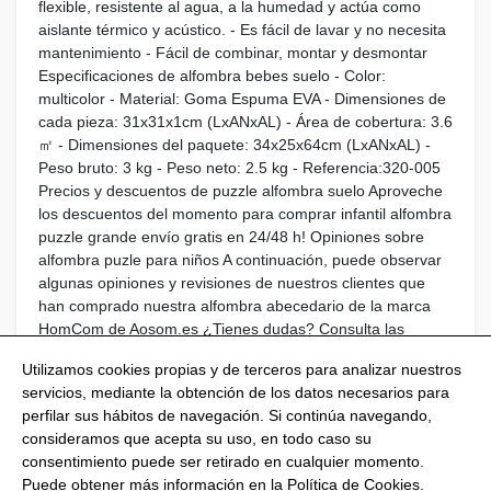
flexible, resistente al agua, a la humedad y actúa como
aislante térmico y acústico. - Es fácil de lavar y no necesita
mantenimiento - Fácil de combinar, montar y desmontar
Especificaciones de alfombra bebes suelo - Color:
multicolor - Material: Goma Espuma EVA - Dimensiones de
cada pieza: 31x31x1cm (LxANxAL) - Área de cobertura: 3.6
㎡ - Dimensiones del paquete: 34x25x64cm (LxANxAL) -
Peso bruto: 3 kg - Peso neto: 2.5 kg - Referencia:320-005
Precios y descuentos de puzzle alfombra suelo Aproveche
los descuentos del momento para comprar infantil alfombra
puzzle grande envío gratis en 24/48 h! Opiniones sobre
alfombra puzle para niños A continuación, puede observar
algunas opiniones y revisiones de nuestros clientes que
han comprado nuestra alfombra abecedario de la marca
HomCom de Aosom.es ¿Tienes dudas? Consulta las
Preguntas más Frecuentes
Utilizamos cookies propias y de terceros para analizar nuestros
servicios, mediante la obtención de los datos necesarios para
perfilar sus hábitos de navegación. Si continúa navegando,
consideramos que acepta su uso, en todo caso su
consentimiento puede ser retirado en cualquier momento.
@Shoptize 2026
Puede obtener más información en la
Política de Cookies
.