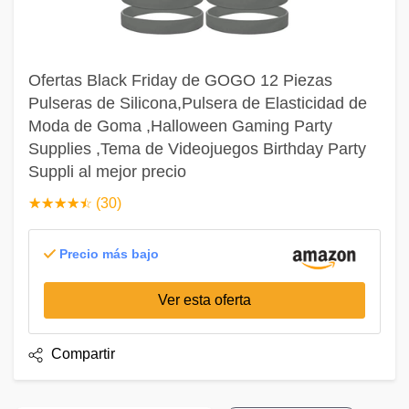
Ofertas Black Friday de GOGO 12 Piezas
Pulseras de Silicona,Pulsera de Elasticidad de
Moda de Goma ,Halloween Gaming Party
Supplies ,Tema de Videojuegos Birthday Party
Suppli al mejor precio
☆
★
☆
★
☆
★
☆
★
☆
★
(30)
Precio más bajo
Ver esta oferta
Compartir