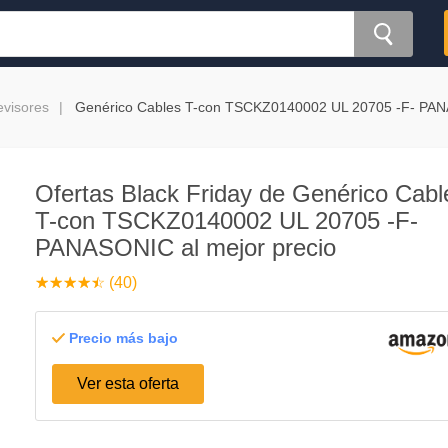
evisores
Genérico Cables T-con TSCKZ0140002 UL 20705 -F- PA
Ofertas Black Friday de Genérico Cabl
T-con TSCKZ0140002 UL 20705 -F-
PANASONIC al mejor precio
☆
★
☆
★
☆
★
☆
★
☆
★
(40)
Precio más bajo
Ver esta oferta