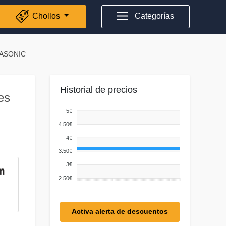
Chollos
Categorías
NASONIC
Historial de precios
es
5€
4.50€
4€
3.50€
3€
2.50€
Activa alerta de descuentos