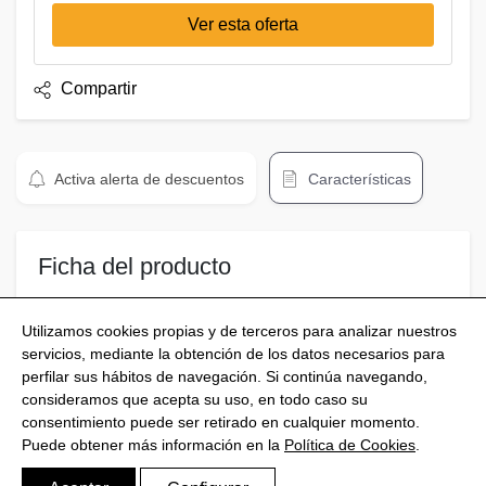
Ver esta oferta
Compartir
Activa alerta de descuentos
Características
Ficha del producto
Gel De Ducha Dulces Sueños Johnsons
Utilizamos cookies propias y de terceros para analizar nuestros
servicios, mediante la obtención de los datos necesarios para
perfilar sus hábitos de navegación. Si continúa navegando,
consideramos que acepta su uso, en todo caso su
consentimiento puede ser retirado en cualquier momento.
@Shoptize 2026
Puede obtener más información en la
Política de Cookies
.
Italia
Francia
Nigeria
FAQS
Política de privacidad
Aviso Legal
Política de Cookies